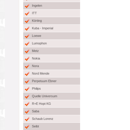
Ingelen
ITT
Körting
Kuba - Imperial
Loewe
Lumophon
Metz
Nokia
Nora
Nord Mende
Perpetuum Ebner
Philips
Quelle Universum
R+E Hopt KG
Saba
Schaub Lorenz
Seibt