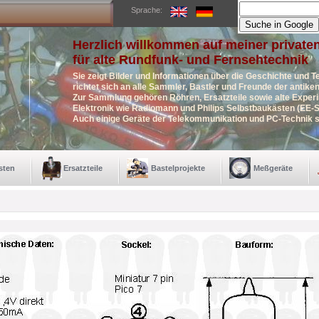
Sprache:
Herzlich willkommen auf meiner private
für alte Rundfunk- und Fernsehtechnik
Sie zeigt Bilder und Informationen über die Geschichte und T
richtet sich an alle Sammler, Bastler und Freunde der antik
Zur Sammlung gehören Röhren, Ersatzteile sowie alte Exper
Elektronik wie Radiomann und Philips Selbstbaukästen (EE-S
Auch einige Geräte der Telekommunikation und PC-Technik s
sten
Ersatzteile
Bastelprojekte
Meßgeräte