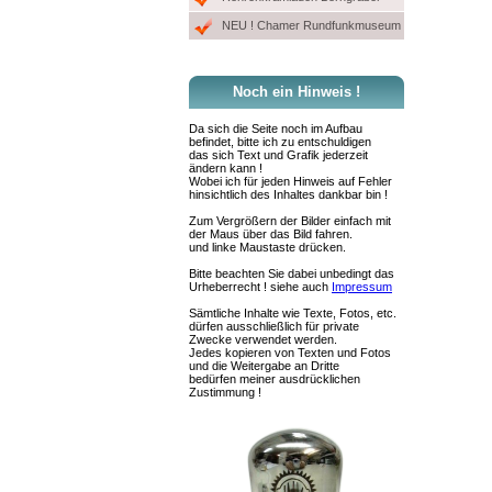
NEU ! Chamer Rundfunkmuseum
Noch ein Hinweis !
Da sich die Seite noch im Aufbau
befindet, bitte ich zu entschuldigen
das sich Text und Grafik jederzeit
ändern kann !
Wobei ich für jeden Hinweis auf Fehler
hinsichtlich des Inhaltes dankbar bin !
Zum Vergrößern der Bilder einfach mit
der Maus über das Bild fahren.
und linke Maustaste drücken.
Bitte beachten Sie dabei unbedingt das
Urheberrecht ! siehe auch
Impressum
Sämtliche Inhalte wie Texte, Fotos, etc.
dürfen ausschließlich für private
Zwecke verwendet werden.
Jedes kopieren von Texten und Fotos
und die Weitergabe an Dritte
bedürfen meiner ausdrücklichen
Zustimmung !