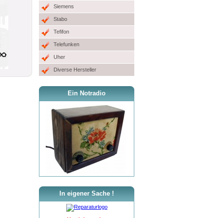
Siemens
Stabo
Tefifon
Telefunken
Uher
Diverse Hersteller
Ein Notradio
In eigener Sache !