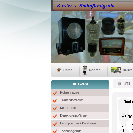
Home
Röhren
Baukä
1T4
Auswahl
Röhrenradios
Transistorradios
Kofferradios
Detektorempfänger
Lautsprecher / Kopfhörer
Tonbandgeräte