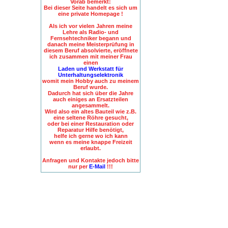
Vorab bemerkt:
Bei dieser Seite handelt es sich um
eine private Homepage !
Als ich vor vielen Jahren meine
Lehre als Radio- und
Fernsehtechniker begann und
danach meine Meisterprüfung in
diesem Beruf absolvierte, eröffnete
ich zusammen mit meiner Frau
einen
Laden und Werkstatt für
Unterhaltungselektronik
womit mein Hobby auch zu meinem
Beruf wurde.
Dadurch hat sich über die Jahre
auch einiges an Ersatzteilen
angesammelt.
Wird also ein altes Bauteil wie z.B.
eine seltene Röhre gesucht,
oder bei einer Restauration oder
Reparatur Hilfe benötigt,
helfe ich gerne wo ich kann
wenn es meine knappe Freizeit
erlaubt.
Anfragen und Kontakte jedoch bitte
nur per
E-Mail
!!!