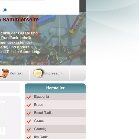
n Sammlerseite
echnik der Geräte und
en Rundfunktechnik.
imentierkästen der
erie) und Andere.
ind Teil der Sammlung.
Kontakt
Impressum
Hersteller
Blaupunkt
Braun
Emud Radio
Graetz
Grundig
Ika Radio