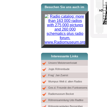
Besuchen Sie uns auch im
www.Radiomuseum.org
Interessante Links
Unsere Meisterwerkstatt
Jogis Röhrenbude
Frag´ Jan Zuerst
Wumpus Welt d. alten Radios
Ges.d. Freunde des Funkwesens
Radiomuseum Bocket
Röhrensammlung Udo Radtke
Röhrenkramladen Borngräber