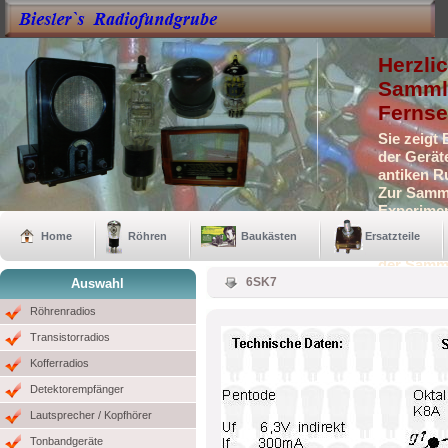
Herzli
Sammle
Fernse
Sie zeigt
der Gerät
antiken R
Zur Samml
Experimen
Selbstbau
Home
Röhren
Baukästen
Ersatzteile
Auch eini
der Samm
6SK7
Auswahl
Röhrenradios
Transistorradios
Kofferradios
Detektorempfänger
Lautsprecher / Kopfhörer
Tonbandgeräte