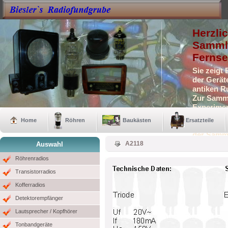
Herzli
Sammle
Fernse
Sie zeigt
der Gerät
antiken R
Zur Samml
Experimen
Selbstbau
Home
Röhren
Baukästen
Ersatzteile
Auch eini
der Samm
A2118
Auswahl
Röhrenradios
Transistorradios
Kofferradios
Detektorempfänger
Lautsprecher / Kopfhörer
Tonbandgeräte