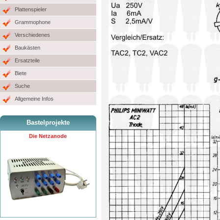
Plattenspieler
Grammophone
Verschiedenes
Baukästen
Ersatzteile
Biete
Suche
Allgemeine Infos
Bastelprojekte
Die Netzanode