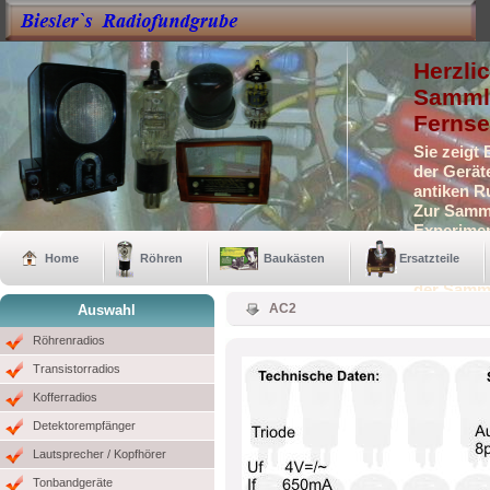
Herzli
Sammle
Fernse
Sie zeigt
der Gerät
antiken R
Zur Samml
Experimen
Selbstbau
Home
Röhren
Baukästen
Ersatzteile
Auch eini
der Samm
AC2
Auswahl
Röhrenradios
Transistorradios
Kofferradios
Detektorempfänger
Lautsprecher / Kopfhörer
Tonbandgeräte