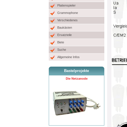
Plattenspieler
Grammophone
Verschiedenes
Baukästen
Ersatzteile
Biete
Suche
Allgemeine Infos
Bastelprojekte
Die Netzanode