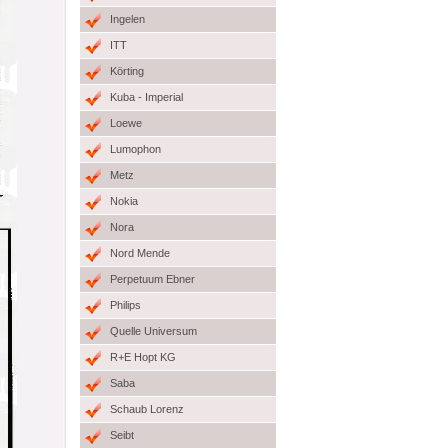
Ingelen
ITT
Körting
Kuba - Imperial
Loewe
Lumophon
Metz
Nokia
Nora
Nord Mende
Perpetuum Ebner
Philips
Quelle Universum
R+E Hopt KG
Saba
Schaub Lorenz
Seibt