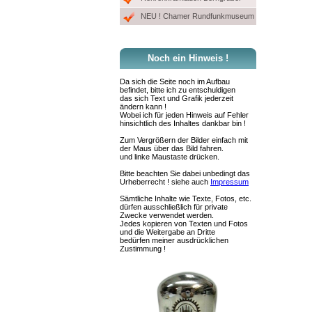
NEU ! Chamer Rundfunkmuseum
Noch ein Hinweis !
Da sich die Seite noch im Aufbau
befindet, bitte ich zu entschuldigen
das sich Text und Grafik jederzeit
ändern kann !
Wobei ich für jeden Hinweis auf Fehler
hinsichtlich des Inhaltes dankbar bin !
Zum Vergrößern der Bilder einfach mit
der Maus über das Bild fahren.
und linke Maustaste drücken.
Bitte beachten Sie dabei unbedingt das
Urheberrecht ! siehe auch
Impressum
Sämtliche Inhalte wie Texte, Fotos, etc.
dürfen ausschließlich für private
Zwecke verwendet werden.
Jedes kopieren von Texten und Fotos
und die Weitergabe an Dritte
bedürfen meiner ausdrücklichen
Zustimmung !