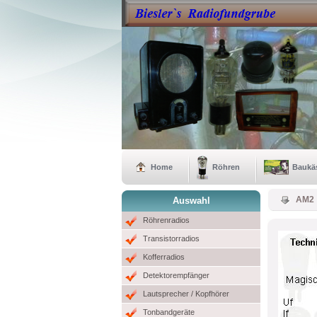
Home
Röhren
Baukä
AM2
Auswahl
Röhrenradios
Transistorradios
Kofferradios
Detektorempfänger
Lautsprecher / Kopfhörer
Tonbandgeräte