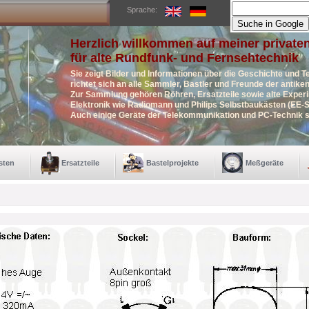
Sprache:
Herzlich willkommen auf meiner private
für alte Rundfunk- und Fernsehtechnik
Sie zeigt Bilder und Informationen über die Geschichte und T
richtet sich an alle Sammler, Bastler und Freunde der antik
Zur Sammlung gehören Röhren, Ersatzteile sowie alte Exper
Elektronik wie Radiomann und Philips Selbstbaukästen (EE-S
Auch einige Geräte der Telekommunikation und PC-Technik s
sten
Ersatzteile
Bastelprojekte
Meßgeräte