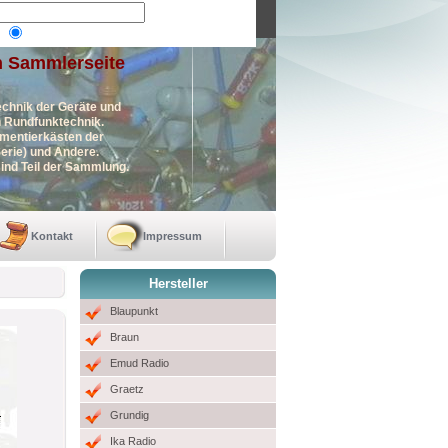
n Sammlerseite
echnik der Geräte und
en Rundfunktechnik.
imentierkästen der
erie) und Andere.
ind Teil der Sammlung.
Kontakt
Impressum
Hersteller
Blaupunkt
Braun
Emud Radio
Graetz
Grundig
Ika Radio