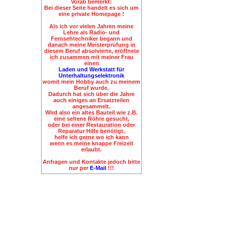
Vorab bemerkt:
Bei dieser Seite handelt es sich um
eine private Homepage !
Als ich vor vielen Jahren meine
Lehre als Radio- und
Fernsehtechniker begann und
danach meine Meisterprüfung in
diesem Beruf absolvierte, eröffnete
ich zusammen mit meiner Frau
einen
Laden und Werkstatt für
Unterhaltungselektronik
womit mein Hobby auch zu meinem
Beruf wurde.
Dadurch hat sich über die Jahre
auch einiges an Ersatzteilen
angesammelt.
Wird also ein altes Bauteil wie z.B.
eine seltene Röhre gesucht,
oder bei einer Restauration oder
Reparatur Hilfe benötigt,
helfe ich gerne wo ich kann
wenn es meine knappe Freizeit
erlaubt.
Anfragen und Kontakte jedoch bitte
nur per
E-Mail
!!!