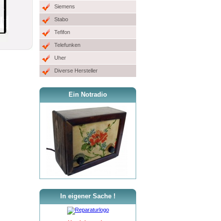
Siemens
Stabo
Tefifon
Telefunken
Uher
Diverse Hersteller
Ein Notradio
In eigener Sache !