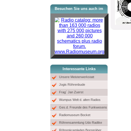
Besuchen Sie uns auch im
www.Radiomuseum.org
Interessante Links
Unsere Meisterwerkstatt
Jogis Röhrenbude
Frag´ Jan Zuerst
Wumpus Welt d. alten Radios
Ges.d. Freunde des Funkwesens
Radiomuseum Bocket
Röhrensammlung Udo Radtke
Röhrenkramladen Borngräber