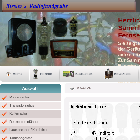
Herzli
Sammle
Fernse
Sie zeigt
der Gerät
antiken R
Zur Samml
Experimen
Selbstbau
Home
Röhren
Baukästen
Ersatzteile
Auch eini
der Samm
AN4126
Auswahl
Röhrenradios
Transistorradios
Kofferradios
Detektorempfänger
Lautsprecher / Kopfhörer
Tonbandgeräte