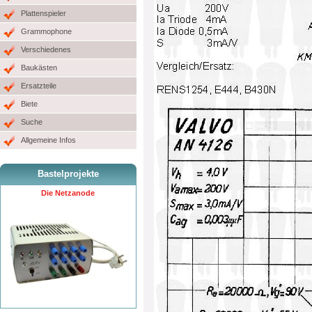
Plattenspieler
Grammophone
Verschiedenes
Baukästen
Ersatzteile
Biete
Suche
Allgemeine Infos
Bastelprojekte
Die Netzanode