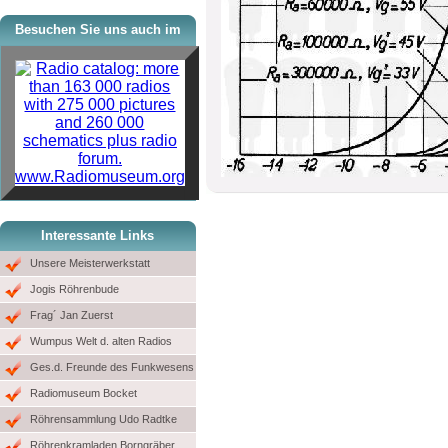
Besuchen Sie uns auch im
www.Radiomuseum.org
Interessante Links
Unsere Meisterwerkstatt
Jogis Röhrenbude
Frag´ Jan Zuerst
Wumpus Welt d. alten Radios
Ges.d. Freunde des Funkwesens
Radiomuseum Bocket
Röhrensammlung Udo Radtke
Röhrenkramladen Borngräber