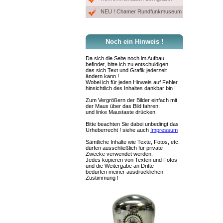
NEU ! Chamer Rundfunkmuseum
Noch ein Hinweis !
Da sich die Seite noch im Aufbau
befindet, bitte ich zu entschuldigen
das sich Text und Grafik jederzeit
ändern kann !
Wobei ich für jeden Hinweis auf Fehler
hinsichtlich des Inhaltes dankbar bin !
Zum Vergrößern der Bilder einfach mit
der Maus über das Bild fahren.
und linke Maustaste drücken.
Bitte beachten Sie dabei unbedingt das
Urheberrecht ! siehe auch
Impressum
Sämtliche Inhalte wie Texte, Fotos, etc.
dürfen ausschließlich für private
Zwecke verwendet werden.
Jedes kopieren von Texten und Fotos
und die Weitergabe an Dritte
bedürfen meiner ausdrücklichen
Zustimmung !