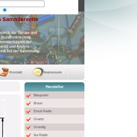
n Sammlerseite
echnik der Geräte und
en Rundfunktechnik.
imentierkästen der
erie) und Andere.
ind Teil der Sammlung.
Kontakt
Impressum
Hersteller
Blaupunkt
Braun
Emud Radio
Graetz
Grundig
Ika Radio