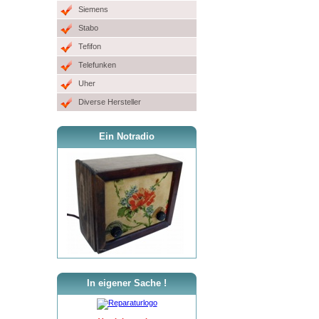
Siemens
Stabo
Tefifon
Telefunken
Uher
Diverse Hersteller
Ein Notradio
In eigener Sache !