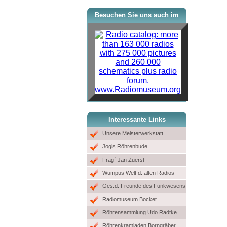
Besuchen Sie uns auch im
www.Radiomuseum.org
Interessante Links
Unsere Meisterwerkstatt
Jogis Röhrenbude
Frag´ Jan Zuerst
Wumpus Welt d. alten Radios
Ges.d. Freunde des Funkwesens
Radiomuseum Bocket
Röhrensammlung Udo Radtke
Röhrenkramladen Borngräber