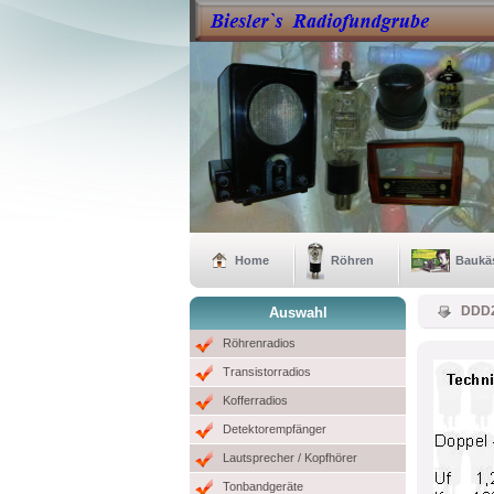
Home
Röhren
Baukä
DDD
Auswahl
Röhrenradios
Transistorradios
Kofferradios
Detektorempfänger
Lautsprecher / Kopfhörer
Tonbandgeräte