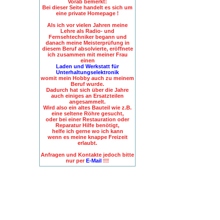
Vorab bemerkt:
Bei dieser Seite handelt es sich um
eine private Homepage !
Als ich vor vielen Jahren meine
Lehre als Radio- und
Fernsehtechniker begann und
danach meine Meisterprüfung in
diesem Beruf absolvierte, eröffnete
ich zusammen mit meiner Frau
einen
Laden und Werkstatt für
Unterhaltungselektronik
womit mein Hobby auch zu meinem
Beruf wurde.
Dadurch hat sich über die Jahre
auch einiges an Ersatzteilen
angesammelt.
Wird also ein altes Bauteil wie z.B.
eine seltene Röhre gesucht,
oder bei einer Restauration oder
Reparatur Hilfe benötigt,
helfe ich gerne wo ich kann
wenn es meine knappe Freizeit
erlaubt.
Anfragen und Kontakte jedoch bitte
nur per
E-Mail
!!!