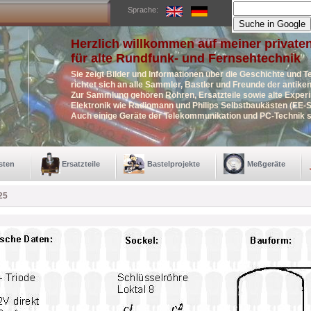
Sprache:
Herzlich willkommen auf meiner private
für alte Rundfunk- und Fernsehtechnik
Sie zeigt Bilder und Informationen über die Geschichte und T
richtet sich an alle Sammler, Bastler und Freunde der antik
Zur Sammlung gehören Röhren, Ersatzteile sowie alte Exper
Elektronik wie Radiomann und Philips Selbstbaukästen (EE-S
Auch einige Geräte der Telekommunikation und PC-Technik s
sten
Ersatzteile
Bastelprojekte
Meßgeräte
25