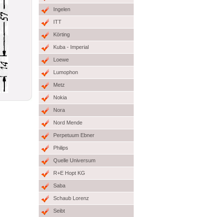
Ingelen
ITT
Körting
Kuba - Imperial
Loewe
Lumophon
Metz
Nokia
Nora
Nord Mende
Perpetuum Ebner
Philips
Quelle Universum
R+E Hopt KG
Saba
Schaub Lorenz
Seibt