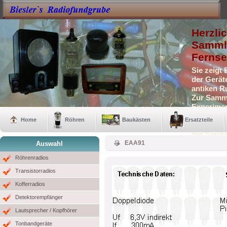
Herzli
Sammle
Fernse
Sie zeigt
der Gerät
antiken R
Zur Samml
Experimen
Selbstbau
Home
Röhren
Baukästen
Ersatzteile
Auch eini
der Samm
EAA91
Auswahl
Röhrenradios
Transistorradios
Kofferradios
Detektorempfänger
Lautsprecher / Kopfhörer
Tonbandgeräte