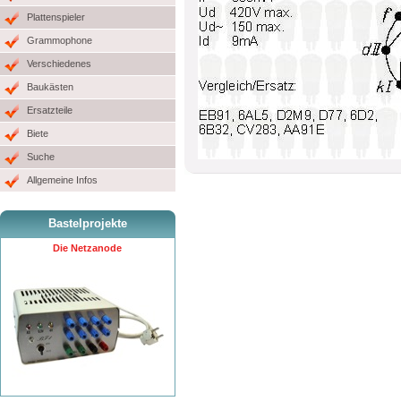
Plattenspieler
Grammophone
Verschiedenes
Baukästen
Ersatzteile
Biete
Suche
Allgemeine Infos
Bastelprojekte
Die Netzanode