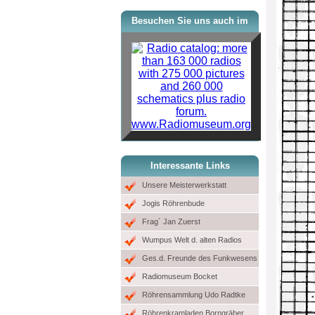
Besuchen Sie uns auch im
www.Radiomuseum.org
Interessante Links
Unsere Meisterwerkstatt
Jogis Röhrenbude
Frag´ Jan Zuerst
Wumpus Welt d. alten Radios
Ges.d. Freunde des Funkwesens
Radiomuseum Bocket
Röhrensammlung Udo Radtke
Röhrenkramladen Borngräber