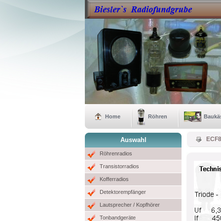
Home
Röhren
Baukä
ECF
Auswahl
Röhrenradios
Transistorradios
Kofferradios
Detektorempfänger
Lautsprecher / Kopfhörer
Tonbandgeräte