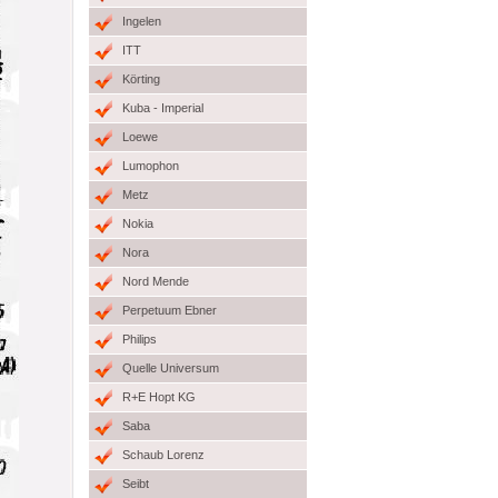
Ingelen
ITT
Körting
Kuba - Imperial
Loewe
Lumophon
Metz
Nokia
Nora
Nord Mende
Perpetuum Ebner
Philips
Quelle Universum
R+E Hopt KG
Saba
Schaub Lorenz
Seibt