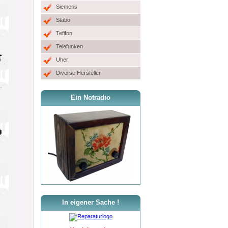
Siemens
Stabo
Tefifon
Telefunken
Uher
Diverse Hersteller
Ein Notradio
In eigener Sache !