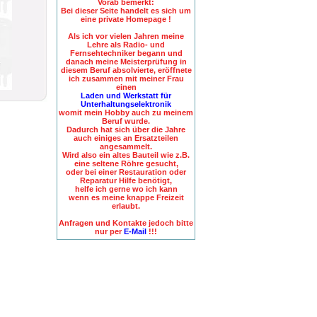
Vorab bemerkt:
Bei dieser Seite handelt es sich um
eine private Homepage !
Als ich vor vielen Jahren meine
Lehre als Radio- und
Fernsehtechniker begann und
danach meine Meisterprüfung in
diesem Beruf absolvierte, eröffnete
ich zusammen mit meiner Frau
einen
Laden und Werkstatt für
Unterhaltungselektronik
womit mein Hobby auch zu meinem
Beruf wurde.
Dadurch hat sich über die Jahre
auch einiges an Ersatzteilen
angesammelt.
Wird also ein altes Bauteil wie z.B.
eine seltene Röhre gesucht,
oder bei einer Restauration oder
Reparatur Hilfe benötigt,
helfe ich gerne wo ich kann
wenn es meine knappe Freizeit
erlaubt.
Anfragen und Kontakte jedoch bitte
nur per
E-Mail
!!!