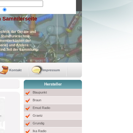
n Sammlerseite
echnik der Geräte und
en Rundfunktechnik.
imentierkästen der
erie) und Andere.
ind Teil der Sammlung.
Kontakt
Impressum
Hersteller
Blaupunkt
Braun
Emud Radio
Graetz
Grundig
Ika Radio