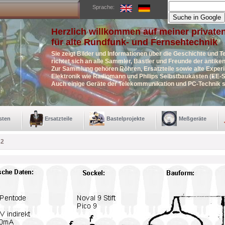
Sprache:
Herzlich willkommen auf meiner private
für alte Rundfunk- und Fernsehtechnik
Sie zeigt Bilder und Informationen über die Geschichte und T
richtet sich an alle Sammler, Bastler und Freunde der antik
Zur Sammlung gehören Röhren, Ersatzteile sowie alte Exper
Elektronik wie Radiomann und Philips Selbstbaukästen (EE-S
Auch einige Geräte der Telekommunikation und PC-Technik s
sten
Ersatzteile
Bastelprojekte
Meßgeräte
82