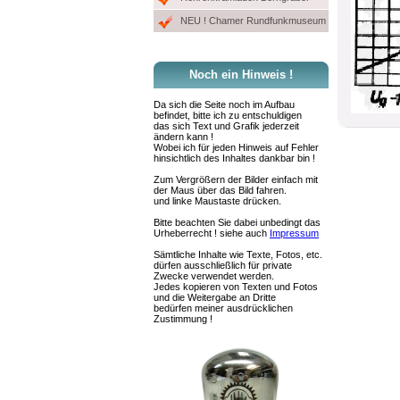
NEU ! Chamer Rundfunkmuseum
Noch ein Hinweis !
Da sich die Seite noch im Aufbau
befindet, bitte ich zu entschuldigen
das sich Text und Grafik jederzeit
ändern kann !
Wobei ich für jeden Hinweis auf Fehler
hinsichtlich des Inhaltes dankbar bin !
Zum Vergrößern der Bilder einfach mit
der Maus über das Bild fahren.
und linke Maustaste drücken.
Bitte beachten Sie dabei unbedingt das
Urheberrecht ! siehe auch
Impressum
Sämtliche Inhalte wie Texte, Fotos, etc.
dürfen ausschließlich für private
Zwecke verwendet werden.
Jedes kopieren von Texten und Fotos
und die Weitergabe an Dritte
bedürfen meiner ausdrücklichen
Zustimmung !