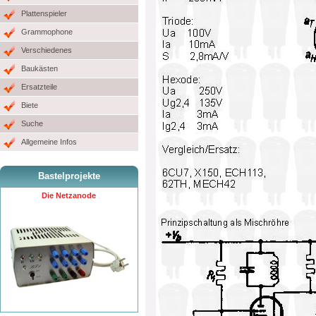
Plattenspieler
Grammophone
Verschiedenes
Baukästen
Ersatzteile
Biete
Suche
Allgemeine Infos
Bastelprojekte
Die Netzanode