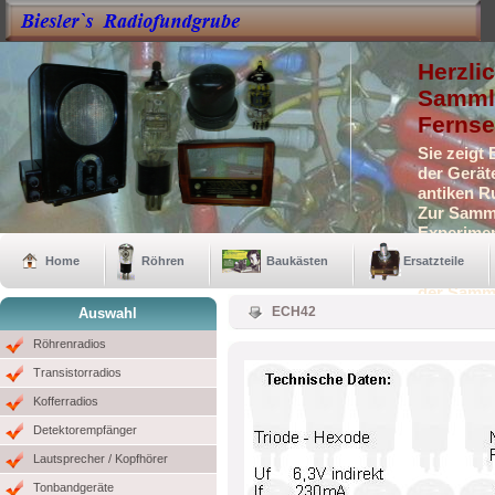
Herzli
Sammle
Fernse
Sie zeigt
der Gerät
antiken R
Zur Samml
Experimen
Selbstbau
Home
Röhren
Baukästen
Ersatzteile
Auch eini
der Samm
ECH42
Auswahl
Röhrenradios
Transistorradios
Kofferradios
Detektorempfänger
Lautsprecher / Kopfhörer
Tonbandgeräte