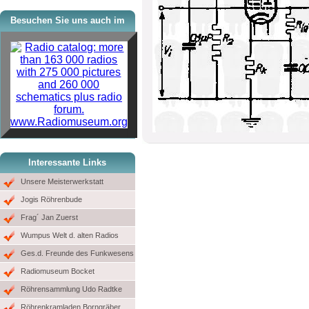
Besuchen Sie uns auch im
www.Radiomuseum.org
Interessante Links
Unsere Meisterwerkstatt
Jogis Röhrenbude
Frag´ Jan Zuerst
Wumpus Welt d. alten Radios
Ges.d. Freunde des Funkwesens
Radiomuseum Bocket
Röhrensammlung Udo Radtke
Röhrenkramladen Borngräber