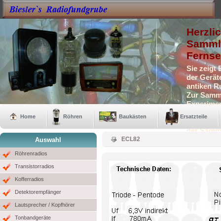
Herzli
Sammle
Fernse
Sie zeigt
der Gerät
antiken R
Zur Samml
Experimen
Selbstbau
Home
Röhren
Baukästen
Ersatzteile
Auch eini
der Samm
ECL82
Auswahl
Röhrenradios
Transistorradios
Kofferradios
Detektorempfänger
Lautsprecher / Kopfhörer
Tonbandgeräte