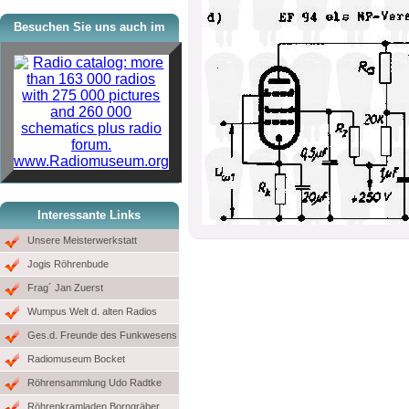
Besuchen Sie uns auch im
www.Radiomuseum.org
Interessante Links
Unsere Meisterwerkstatt
Jogis Röhrenbude
Frag´ Jan Zuerst
Wumpus Welt d. alten Radios
Ges.d. Freunde des Funkwesens
Radiomuseum Bocket
Röhrensammlung Udo Radtke
Röhrenkramladen Borngräber