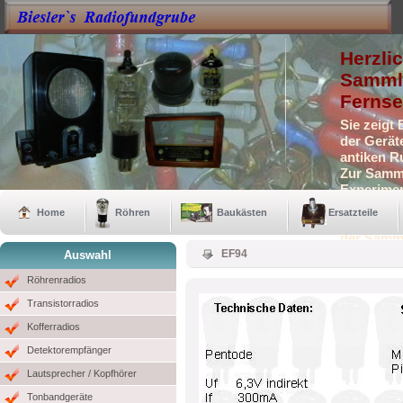
Herzli
Sammle
Fernse
Sie zeigt
der Gerät
antiken R
Zur Samml
Experimen
Selbstbau
Home
Röhren
Baukästen
Ersatzteile
Auch eini
der Samm
EF94
Auswahl
Röhrenradios
Transistorradios
Kofferradios
Detektorempfänger
Lautsprecher / Kopfhörer
Tonbandgeräte