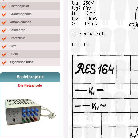
Plattenspieler
Grammophone
Verschiedenes
Baukästen
Ersatzteile
Biete
Suche
Allgemeine Infos
Bastelprojekte
Die Netzanode