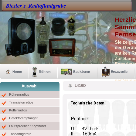
Herzli
Sammle
Fernse
Sie zeigt
der Gerät
antiken R
Zur Samml
Experimen
Selbstbau
Home
Röhren
Baukästen
Ersatzteile
Auch eini
der Samm
L416D
Auswahl
Röhrenradios
Transistorradios
Kofferradios
Detektorempfänger
Lautsprecher / Kopfhörer
Tonbandgeräte