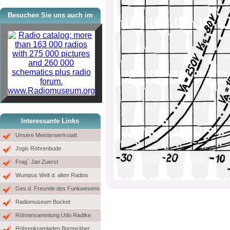
Besuchen Sie uns auch im
www.Radiomuseum.org
Interessante Links
Unsere Meisterwerkstatt
Jogis Röhrenbude
Frag´ Jan Zuerst
Wumpus Welt d. alten Radios
Ges.d. Freunde des Funkwesens
Radiomuseum Bocket
Röhrensammlung Udo Radtke
Röhrenkramladen Borngräber