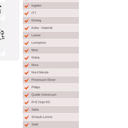
Ingelen
ITT
Körting
Kuba - Imperial
Loewe
Lumophon
Metz
Nokia
Nora
Nord Mende
Perpetuum Ebner
Philips
Quelle Universum
R+E Hopt KG
Saba
Schaub Lorenz
Seibt