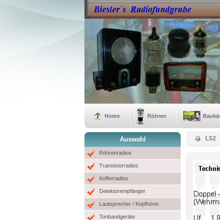
Home
Röhren
Baukä
LS2
Auswahl
Röhrenradios
Transistorradios
Kofferradios
Detektorempfänger
Lautsprecher / Kopfhörer
Tonbandgeräte