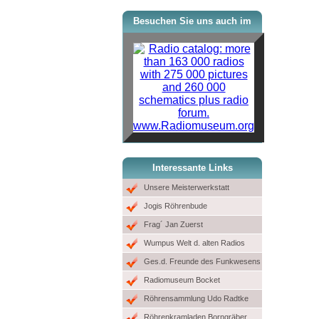
Besuchen Sie uns auch im
www.Radiomuseum.org
Interessante Links
Unsere Meisterwerkstatt
Jogis Röhrenbude
Frag´ Jan Zuerst
Wumpus Welt d. alten Radios
Ges.d. Freunde des Funkwesens
Radiomuseum Bocket
Röhrensammlung Udo Radtke
Röhrenkramladen Borngräber