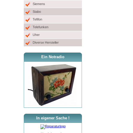
Siemens
Stabo
Tefifon
Telefunken
Uher
Diverse Hersteller
Ein Notradio
In eigener Sache !