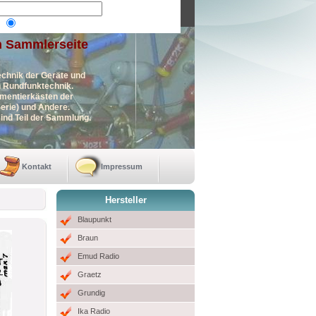
n Sammlerseite
echnik der Geräte und
en Rundfunktechnik.
imentierkästen der
erie) und Andere.
ind Teil der Sammlung.
Kontakt
Impressum
Hersteller
Blaupunkt
Braun
Emud Radio
Graetz
Grundig
Ika Radio