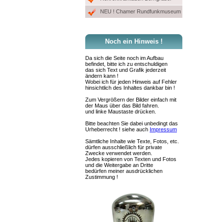
NEU ! Chamer Rundfunkmuseum
Noch ein Hinweis !
Da sich die Seite noch im Aufbau
befindet, bitte ich zu entschuldigen
das sich Text und Grafik jederzeit
ändern kann !
Wobei ich für jeden Hinweis auf Fehler
hinsichtlich des Inhaltes dankbar bin !
Zum Vergrößern der Bilder einfach mit
der Maus über das Bild fahren.
und linke Maustaste drücken.
Bitte beachten Sie dabei unbedingt das
Urheberrecht ! siehe auch
Impressum
Sämtliche Inhalte wie Texte, Fotos, etc.
dürfen ausschließlich für private
Zwecke verwendet werden.
Jedes kopieren von Texten und Fotos
und die Weitergabe an Dritte
bedürfen meiner ausdrücklichen
Zustimmung !