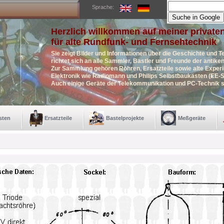
Sprache:
Herzlich willkommen auf meiner private
für alte Rundfunk- und Fernsehtechnik
Sie zeigt Bilder und Informationen über die Geschichte und T
richtet sich an alle Sammler, Bastler und Freunde der antik
Zur Sammlung gehören Röhren, Ersatzteile sowie alte Exper
Elektronik wie Radiomann und Philips Selbstbaukästen (EE-S
Auch einige Geräte der Telekommunikation und PC-Technik s
sten
Ersatzteile
Bastelprojekte
Meßgeräte