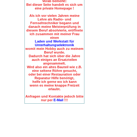
Vorab bemerkt:
Bei dieser Seite handelt es sich um
eine private Homepage !
Als ich vor vielen Jahren meine
Lehre als Radio- und
Fernsehtechniker begann und
danach meine Meisterprüfung in
diesem Beruf absolvierte, eröffnete
ich zusammen mit meiner Frau
einen
Laden und Werkstatt für
Unterhaltungselektronik
womit mein Hobby auch zu meinem
Beruf wurde.
Dadurch hat sich über die Jahre
auch einiges an Ersatzteilen
angesammelt.
Wird also ein altes Bauteil wie z.B.
eine seltene Röhre gesucht,
oder bei einer Restauration oder
Reparatur Hilfe benötigt,
helfe ich gerne wo ich kann
wenn es meine knappe Freizeit
erlaubt.
Anfragen und Kontakte jedoch bitte
nur per
E-Mail
!!!