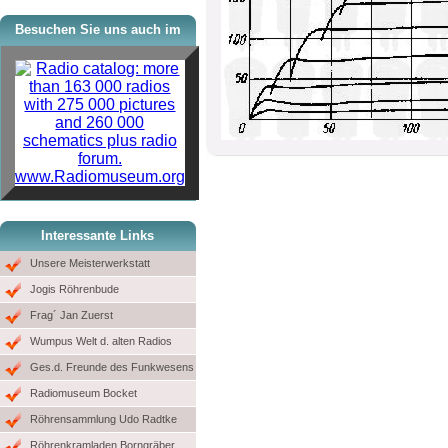
Besuchen Sie uns auch im
www.Radiomuseum.org
Interessante Links
Unsere Meisterwerkstatt
Jogis Röhrenbude
Frag´ Jan Zuerst
Wumpus Welt d. alten Radios
Ges.d. Freunde des Funkwesens
Radiomuseum Bocket
Röhrensammlung Udo Radtke
Röhrenkramladen Borngräber