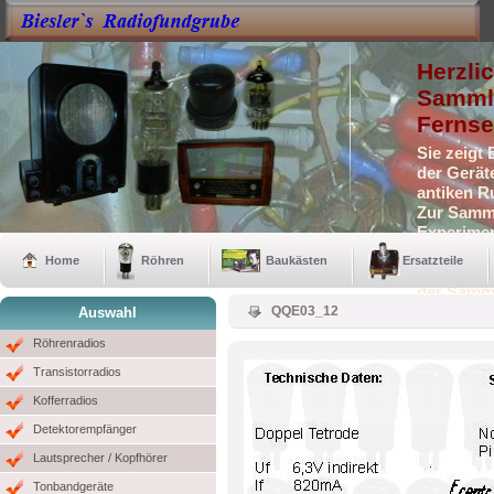
Herzli
Sammle
Fernse
Sie zeigt
der Gerät
antiken R
Zur Samml
Experimen
Selbstbau
Home
Röhren
Baukästen
Ersatzteile
Auch eini
der Samm
QQE03_12
Auswahl
Röhrenradios
Transistorradios
Kofferradios
Detektorempfänger
Lautsprecher / Kopfhörer
Tonbandgeräte