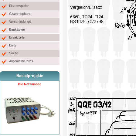
Plattenspieler
Grammophone
Verschiedenes
Baukästen
Ersatzteile
Biete
Suche
Allgemeine Infos
Bastelprojekte
Die Netzanode