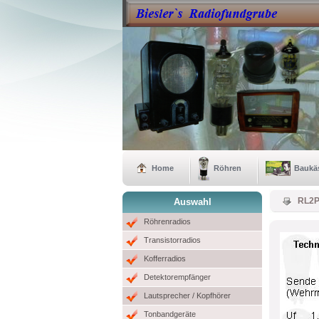
Home
Röhren
Baukä
RL2
Auswahl
Röhrenradios
Transistorradios
Kofferradios
Detektorempfänger
Lautsprecher / Kopfhörer
Tonbandgeräte