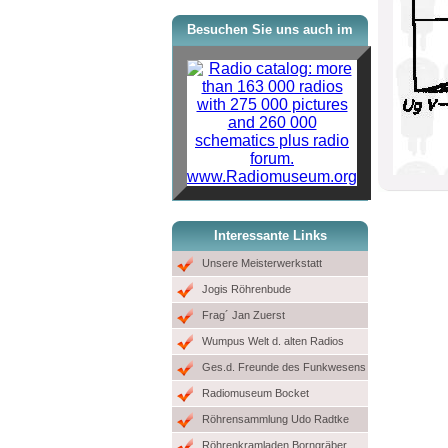
Besuchen Sie uns auch im
www.Radiomuseum.org
Interessante Links
Unsere Meisterwerkstatt
Jogis Röhrenbude
Frag´ Jan Zuerst
Wumpus Welt d. alten Radios
Ges.d. Freunde des Funkwesens
Radiomuseum Bocket
Röhrensammlung Udo Radtke
Röhrenkramladen Borngräber