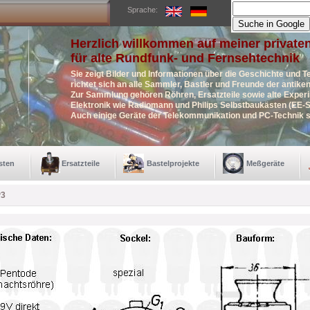
Sprache:
Herzlich willkommen auf meiner private
für alte Rundfunk- und Fernsehtechnik
Sie zeigt Bilder und Informationen über die Geschichte und T
richtet sich an alle Sammler, Bastler und Freunde der antik
Zur Sammlung gehören Röhren, Ersatzteile sowie alte Exper
Elektronik wie Radiomann und Philips Selbstbaukästen (EE-S
Auch einige Geräte der Telekommunikation und PC-Technik s
sten
Ersatzteile
Bastelprojekte
Meßgeräte
P3