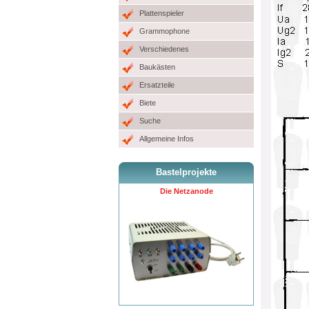
Plattenspieler
Grammophone
Verschiedenes
Baukästen
Ersatzteile
Biete
Suche
Allgemeine Infos
Bastelprojekte
Die Netzanode