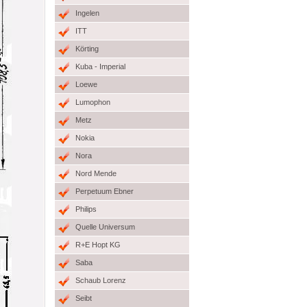
Ingelen
ITT
Körting
Kuba - Imperial
Loewe
Lumophon
Metz
Nokia
Nora
Nord Mende
Perpetuum Ebner
Philips
Quelle Universum
R+E Hopt KG
Saba
Schaub Lorenz
Seibt