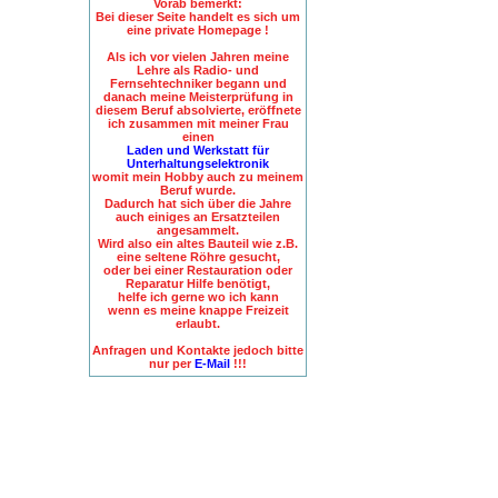
Vorab bemerkt:
Bei dieser Seite handelt es sich um
eine private Homepage !
Als ich vor vielen Jahren meine
Lehre als Radio- und
Fernsehtechniker begann und
danach meine Meisterprüfung in
diesem Beruf absolvierte, eröffnete
ich zusammen mit meiner Frau
einen
Laden und Werkstatt für
Unterhaltungselektronik
womit mein Hobby auch zu meinem
Beruf wurde.
Dadurch hat sich über die Jahre
auch einiges an Ersatzteilen
angesammelt.
Wird also ein altes Bauteil wie z.B.
eine seltene Röhre gesucht,
oder bei einer Restauration oder
Reparatur Hilfe benötigt,
helfe ich gerne wo ich kann
wenn es meine knappe Freizeit
erlaubt.
Anfragen und Kontakte jedoch bitte
nur per
E-Mail
!!!