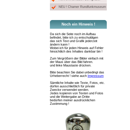
NEU ! Chamer Rundfunkmuseum
Noch ein Hinweis !
Da sich die Seite noch im Aufbau
befindet, bitte ich zu entschuldigen
das sich Text und Grafik jederzeit
ändern kann !
Wobei ich für jeden Hinweis auf Fehler
hinsichtlich des Inhaltes dankbar bin !
Zum Vergrößern der Bilder einfach mit
der Maus über das Bild fahren.
und linke Maustaste drücken.
Bitte beachten Sie dabei unbedingt das
Urheberrecht ! siehe auch
Impressum
Sämtliche Inhalte wie Texte, Fotos, etc.
dürfen ausschließlich für private
Zwecke verwendet werden.
Jedes kopieren von Texten und Fotos
und die Weitergabe an Dritte
bedürfen meiner ausdrücklichen
Zustimmung !