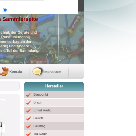
n Sammlerseite
echnik der Geräte und
en Rundfunktechnik.
imentierkästen der
erie) und Andere.
ind Teil der Sammlung.
Kontakt
Impressum
Hersteller
Blaupunkt
Braun
Emud Radio
Graetz
Grundig
Ika Radio