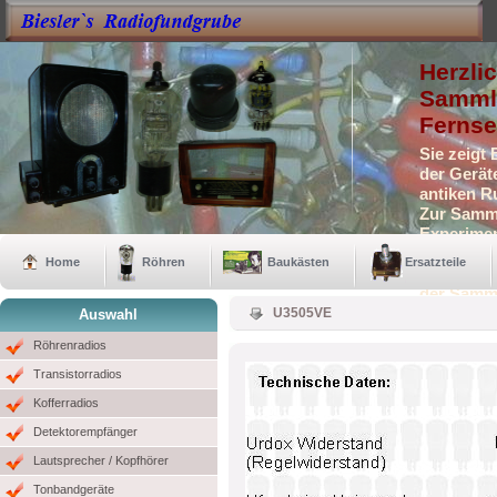
Herzli
Sammle
Fernse
Sie zeigt
der Gerät
antiken R
Zur Samml
Experimen
Selbstbau
Home
Röhren
Baukästen
Ersatzteile
Auch eini
der Samm
U3505VE
Auswahl
Röhrenradios
Transistorradios
Kofferradios
Detektorempfänger
Lautsprecher / Kopfhörer
Tonbandgeräte