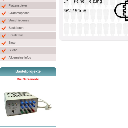
Plattenspieler
Grammophone
Verschiedenes
Baukästen
Ersatzteile
Biete
Suche
Allgemeine Infos
Bastelprojekte
Die Netzanode