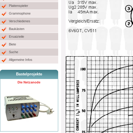
Plattenspieler
Grammophone
Verschiedenes
Baukästen
Ersatzteile
Biete
Suche
Allgemeine Infos
Bastelprojekte
Die Netzanode