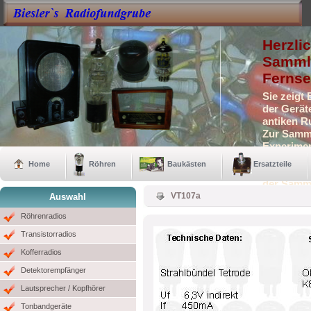
Herzli
Sammle
Fernse
Sie zeigt
der Gerät
antiken R
Zur Samml
Experimen
Selbstbau
Home
Röhren
Baukästen
Ersatzteile
Auch eini
der Samm
VT107a
Auswahl
Röhrenradios
Transistorradios
Kofferradios
Detektorempfänger
Lautsprecher / Kopfhörer
Tonbandgeräte