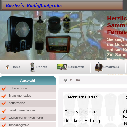
Herzli
Sammle
Fernse
Sie zeigt
der Gerät
antiken R
Zur Samml
Experimen
Selbstbau
Home
Röhren
Baukästen
Ersatzteile
Auch eini
der Samm
VT184
Auswahl
Röhrenradios
Transistorradios
Kofferradios
Detektorempfänger
Lautsprecher / Kopfhörer
Tonbandgeräte