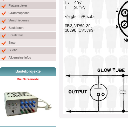
Plattenspieler
Grammophone
Verschiedenes
Baukästen
Ersatzteile
Biete
Suche
Allgemeine Infos
Bastelprojekte
Die Netzanode