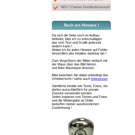
NEU ! Chamer Rundfunkmuseum
Noch ein Hinweis !
Da sich die Seite noch im Aufbau
befindet, bitte ich zu entschuldigen
das sich Text und Grafik jederzeit
ändern kann !
Wobei ich für jeden Hinweis auf Fehler
hinsichtlich des Inhaltes dankbar bin !
Zum Vergrößern der Bilder einfach mit
der Maus über das Bild fahren.
und linke Maustaste drücken.
Bitte beachten Sie dabei unbedingt das
Urheberrecht ! siehe auch
Impressum
Sämtliche Inhalte wie Texte, Fotos, etc.
dürfen ausschließlich für private
Zwecke verwendet werden.
Jedes kopieren von Texten und Fotos
und die Weitergabe an Dritte
bedürfen meiner ausdrücklichen
Zustimmung !