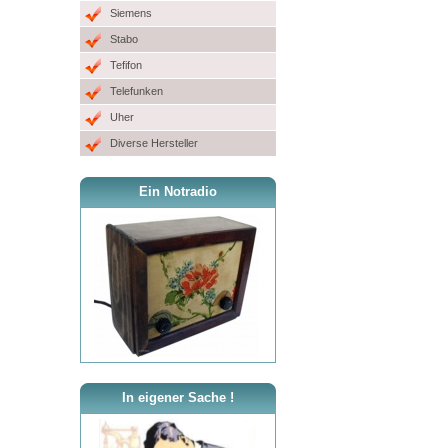
Siemens
Stabo
Tefifon
Telefunken
Uher
Diverse Hersteller
Ein Notradio
In eigener Sache !