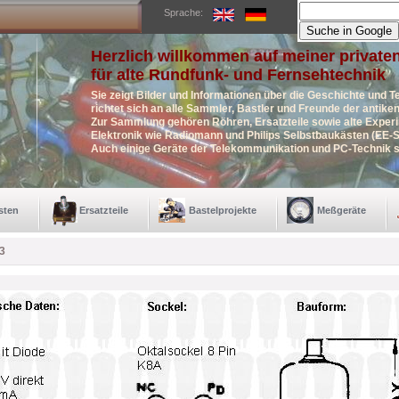
Sprache:
Herzlich willkommen auf meiner private
für alte Rundfunk- und Fernsehtechnik
Sie zeigt Bilder und Informationen über die Geschichte und T
richtet sich an alle Sammler, Bastler und Freunde der antik
Zur Sammlung gehören Röhren, Ersatzteile sowie alte Exper
Elektronik wie Radiomann und Philips Selbstbaukästen (EE-S
Auch einige Geräte der Telekommunikation und PC-Technik s
sten
Ersatzteile
Bastelprojekte
Meßgeräte
3