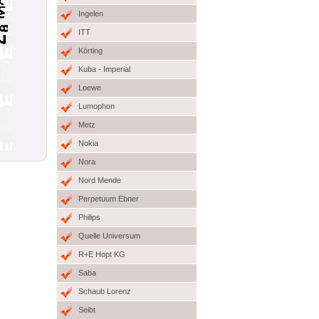
Ingelen
ITT
Körting
Kuba - Imperial
Loewe
Lumophon
Metz
Nokia
Nora
Nord Mende
Perpetuum Ebner
Philips
Quelle Universum
R+E Hopt KG
Saba
Schaub Lorenz
Seibt