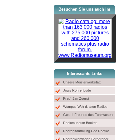
Besuchen Sie uns auch im
www.Radiomuseum.org
Interessante Links
Unsere Meisterwerkstatt
Jogis Röhrenbude
Frag´ Jan Zuerst
Wumpus Welt d. alten Radios
Ges.d. Freunde des Funkwesens
Radiomuseum Bocket
Röhrensammlung Udo Radtke
Röhrenkramladen Borngräber