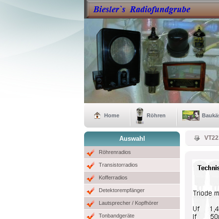
Home
Röhren
Baukä
VT22
Auswahl
Röhrenradios
Transistorradios
Kofferradios
Detektorempfänger
Lautsprecher / Kopfhörer
Tonbandgeräte