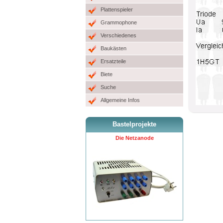
Plattenspieler
Grammophone
Verschiedenes
Baukästen
Ersatzteile
Biete
Suche
Allgemeine Infos
Bastelprojekte
Die Netzanode