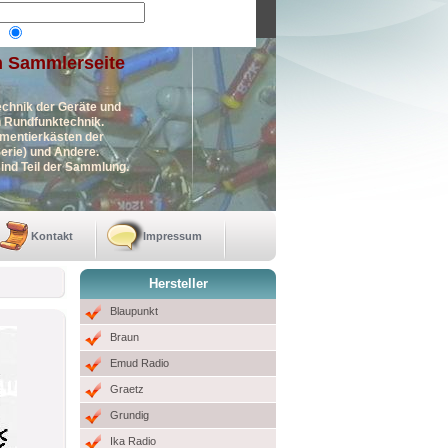
n Sammlerseite
echnik der Geräte und
en Rundfunktechnik.
imentierkästen der
erie) und Andere.
ind Teil der Sammlung.
Kontakt
Impressum
Hersteller
Blaupunkt
Braun
Emud Radio
Graetz
Grundig
Ika Radio