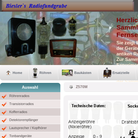
Herzli
Sammle
Fernse
Sie zeigt
der Gerät
antiken R
Zur Samml
Experimen
Selbstbau
Home
Röhren
Baukästen
Ersatzteile
Auch eini
der Samm
Z570M
Auswahl
Röhrenradios
Transistorradios
Kofferradios
Detektorempfänger
Lautsprecher / Kopfhörer
Tonbandgeräte