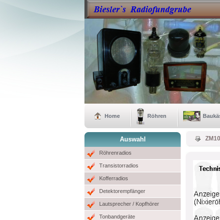
Home
Röhren
Baukä
ZM10
Auswahl
Röhrenradios
Transistorradios
Kofferradios
Detektorempfänger
Lautsprecher / Kopfhörer
Tonbandgeräte