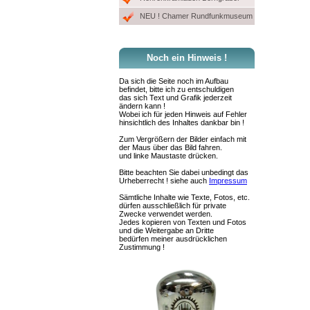
NEU ! Chamer Rundfunkmuseum
Noch ein Hinweis !
Da sich die Seite noch im Aufbau
befindet, bitte ich zu entschuldigen
das sich Text und Grafik jederzeit
ändern kann !
Wobei ich für jeden Hinweis auf Fehler
hinsichtlich des Inhaltes dankbar bin !
Zum Vergrößern der Bilder einfach mit
der Maus über das Bild fahren.
und linke Maustaste drücken.
Bitte beachten Sie dabei unbedingt das
Urheberrecht ! siehe auch
Impressum
Sämtliche Inhalte wie Texte, Fotos, etc.
dürfen ausschließlich für private
Zwecke verwendet werden.
Jedes kopieren von Texten und Fotos
und die Weitergabe an Dritte
bedürfen meiner ausdrücklichen
Zustimmung !