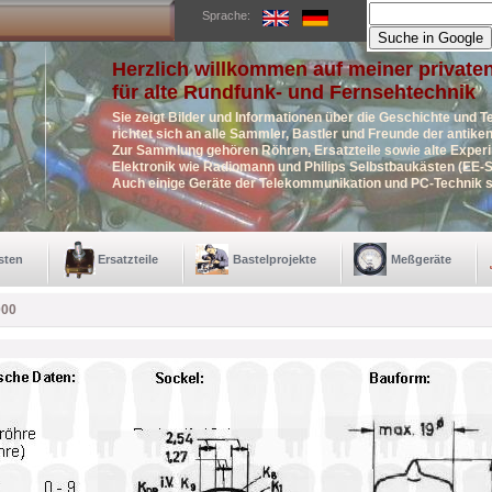
Sprache:
Herzlich willkommen auf meiner private
für alte Rundfunk- und Fernsehtechnik
Sie zeigt Bilder und Informationen über die Geschichte und T
richtet sich an alle Sammler, Bastler und Freunde der antik
Zur Sammlung gehören Röhren, Ersatzteile sowie alte Exper
Elektronik wie Radiomann und Philips Selbstbaukästen (EE-S
Auch einige Geräte der Telekommunikation und PC-Technik s
sten
Ersatzteile
Bastelprojekte
Meßgeräte
00