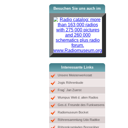
Besuchen Sie uns auch im
www.Radiomuseum.org
Interessante Links
Unsere Meisterwerkstatt
Jogis Röhrenbude
Frag´ Jan Zuerst
Wumpus Welt d. alten Radios
Ges.d. Freunde des Funkwesens
Radiomuseum Bocket
Röhrensammlung Udo Radtke
Röhrenkramladen Borngräber