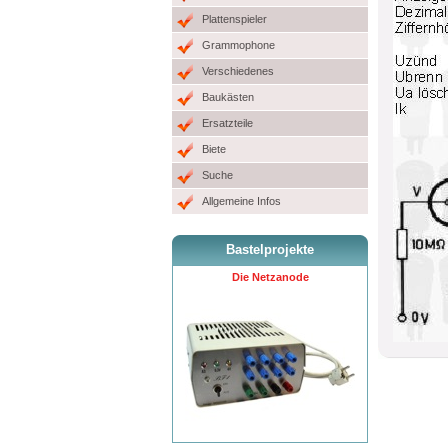
Plattenspieler
Grammophone
Verschiedenes
Baukästen
Ersatzteile
Biete
Suche
Allgemeine Infos
Bastelprojekte
Die Netzanode