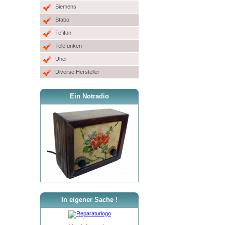
Siemens
Stabo
Tefifon
Telefunken
Uher
Diverse Hersteller
Ein Notradio
In eigener Sache !