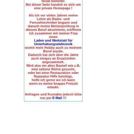
Vorab bemerkt:
Bei dieser Seite handelt es sich um
eine private Homepage !
Als ich vor vielen Jahren meine
Lehre als Radio- und
Fernsehtechniker begann und
danach meine Meisterprüfung in
diesem Beruf absolvierte, eröffnete
ich zusammen mit meiner Frau
einen
Laden und Werkstatt für
Unterhaltungselektronik
womit mein Hobby auch zu meinem
Beruf wurde.
Dadurch hat sich über die Jahre
auch einiges an Ersatzteilen
angesammelt.
Wird also ein altes Bauteil wie z.B.
eine seltene Röhre gesucht,
oder bei einer Restauration oder
Reparatur Hilfe benötigt,
helfe ich gerne wo ich kann
wenn es meine knappe Freizeit
erlaubt.
Anfragen und Kontakte jedoch bitte
nur per
E-Mail
!!!