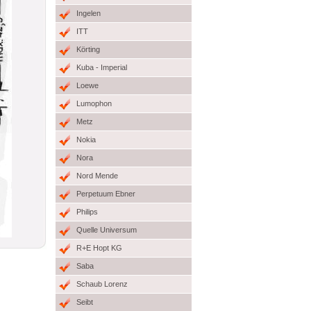
Ingelen
ITT
Körting
Kuba - Imperial
Loewe
Lumophon
Metz
Nokia
Nora
Nord Mende
Perpetuum Ebner
Philips
Quelle Universum
R+E Hopt KG
Saba
Schaub Lorenz
Seibt