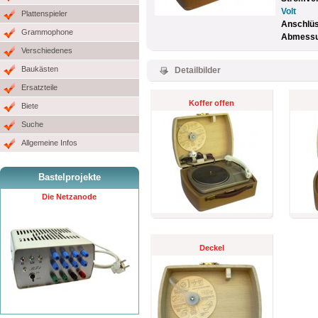
Volt
Plattenspieler
Anschlü
Grammophone
Abmessun
Verschiedenes
Baukästen
Detailbilder
Ersatzteile
Koffer offen
Biete
Suche
Allgemeine Infos
Bastelprojekte
Die Netzanode
Deckel