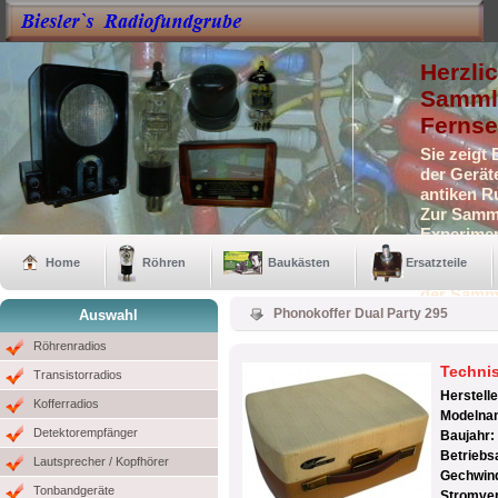
Herzli
Sammle
Fernse
Sie zeigt
der Gerät
antiken R
Zur Samml
Experimen
Selbstbau
Home
Röhren
Baukästen
Ersatzteile
Auch eini
der Samm
Phonokoffer Dual Party 295
Auswahl
Röhrenradios
Techni
Transistorradios
Herstell
Kofferradios
Modelna
Detektorempfänger
Baujahr:
Betriebs
Lautsprecher / Kopfhörer
Gechwind
Tonbandgeräte
Stromve