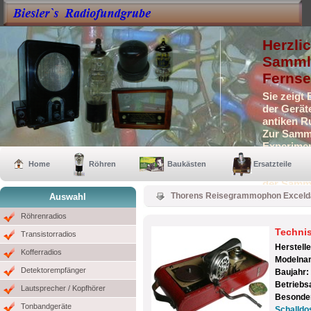
Herzli
Sammle
Fernse
Sie zeigt
der Gerät
antiken R
Zur Samml
Experimen
Selbstbau
Home
Röhren
Baukästen
Ersatzteile
Auch eini
der Samm
Thorens Reisegrammophon Exceld
Auswahl
Röhrenradios
Techni
Transistorradios
Herstell
Kofferradios
Modelna
Detektorempfänger
Baujahr:
Betriebs
Lautsprecher / Kopfhörer
Besonder
Tonbandgeräte
Schalldo