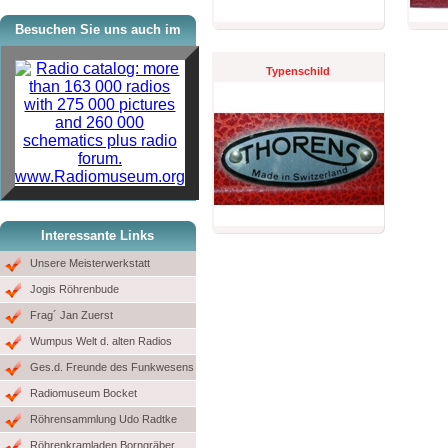
Besuchen Sie uns auch im
Typenschild
www.Radiomuseum.org
Interessante Links
Unsere Meisterwerkstatt
Jogis Röhrenbude
Frag´ Jan Zuerst
Wumpus Welt d. alten Radios
Ges.d. Freunde des Funkwesens
Radiomuseum Bocket
Röhrensammlung Udo Radtke
Röhrenkramladen Borngräber