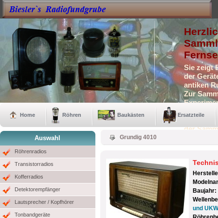
Herzli
Sammle
Fernse
Sie zeigt
der Gerät
antiken R
Zur Samml
Experimen
Selbstbau
Home
Röhren
Baukästen
Ersatzteile
Auch eini
der Samm
Grundig 4010
Auswahl
Röhrenradios
Techni
Transistorradios
Herstell
Kofferradios
Modelna
Detektorempfänger
Baujahr:
Wellenbe
Lautsprecher / Kopfhörer
und UK
Tonbandgeräte
Röhrenb