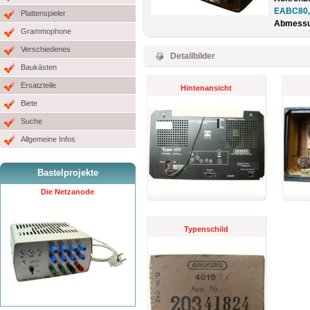
EABC80,
Plattenspieler
Abmessun
Grammophone
Verschiedenes
Detailbilder
Baukästen
Ersatzteile
Hintenansicht
Biete
Suche
Allgemeine Infos
Bastelprojekte
Die Netzanode
Typenschild