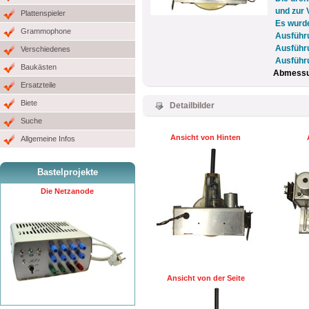
und zur 
Plattenspieler
Es wurde
Grammophone
Ausführu
Ausführu
Verschiedenes
Ausführu
Baukästen
Abmessun
Ersatzteile
Biete
Detailbilder
Suche
Ansicht von Hinten
Allgemeine Infos
Bastelprojekte
Die Netzanode
Ansicht von der Seite