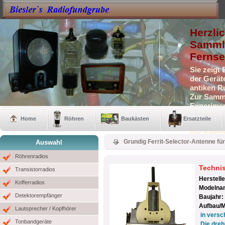
Herzli
Sammle
Fernse
Sie zeigt
der Gerät
antiken R
Zur Samml
Experimen
Selbstbau
Home
Röhren
Baukästen
Ersatzteile
Auch eini
der Samm
Grundig Ferrit-Selector-Antenne f
Auswahl
Röhrenradios
Techni
Transistorradios
Herstell
Kofferradios
Modelna
Detektorempfänger
Baujahr:
Aufbau/M
Lautsprecher / Kopfhörer
in versc
Tonbandgeräte
Die dreh