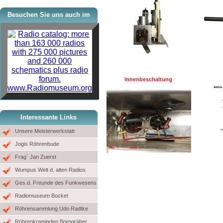
Besuchen Sie uns auch im
Innenbeschaltung
www.Radiomuseum.org
Interessante Links
Unsere Meisterwerkstatt
Jogis Röhrenbude
Frag´ Jan Zuerst
Wumpus Welt d. alten Radios
Ges.d. Freunde des Funkwesens
Radiomuseum Bocket
Röhrensammlung Udo Radtke
Röhrenkramladen Borngräber