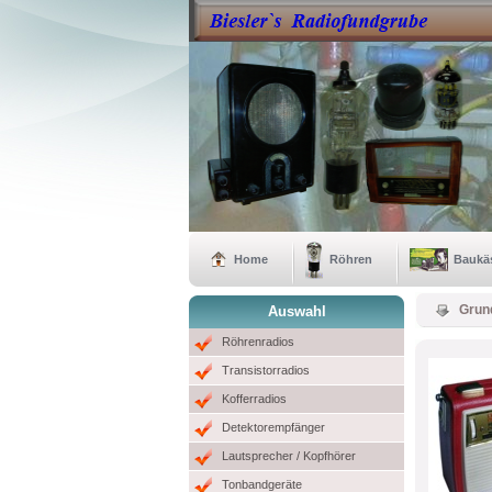
Home
Röhren
Baukä
Grun
Auswahl
Röhrenradios
Transistorradios
Kofferradios
Detektorempfänger
Lautsprecher / Kopfhörer
Tonbandgeräte