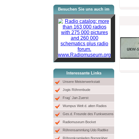
Besuchen Sie uns auch im
www.Radiomuseum.org
Interessante Links
Unsere Meisterwerkstatt
Jogis Röhrenbude
Frag´ Jan Zuerst
Wumpus Welt d. alten Radios
Ges.d. Freunde des Funkwesens
Radiomuseum Bocket
Röhrensammlung Udo Radtke
Röhrenkramladen Borngräber