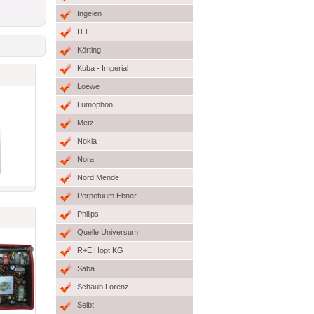
Ingelen
ITT
Körting
Kuba - Imperial
Loewe
Lumophon
Metz
Nokia
Nora
Nord Mende
Perpetuum Ebner
Philips
Quelle Universum
R+E Hopt KG
Saba
Schaub Lorenz
Seibt