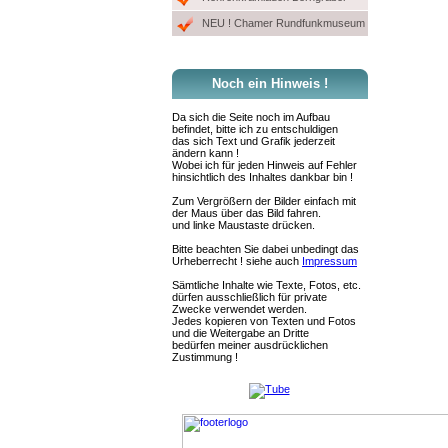
NEU ! Chamer Rundfunkmuseum
Noch ein Hinweis !
Da sich die Seite noch im Aufbau
befindet, bitte ich zu entschuldigen
das sich Text und Grafik jederzeit
ändern kann !
Wobei ich für jeden Hinweis auf Fehler
hinsichtlich des Inhaltes dankbar bin !
Zum Vergrößern der Bilder einfach mit
der Maus über das Bild fahren.
und linke Maustaste drücken.
Bitte beachten Sie dabei unbedingt das
Urheberrecht ! siehe auch
Impressum
Sämtliche Inhalte wie Texte, Fotos, etc.
dürfen ausschließlich für private
Zwecke verwendet werden.
Jedes kopieren von Texten und Fotos
und die Weitergabe an Dritte
bedürfen meiner ausdrücklichen
Zustimmung !