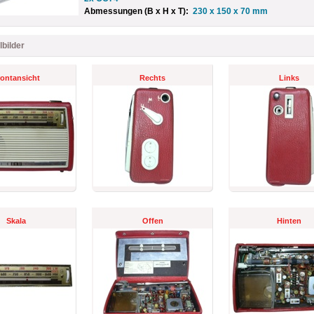
Abmessungen (B x H x T):
230 x 150 x 70 mm
lbilder
ontansicht
Rechts
Links
Skala
Offen
Hinten