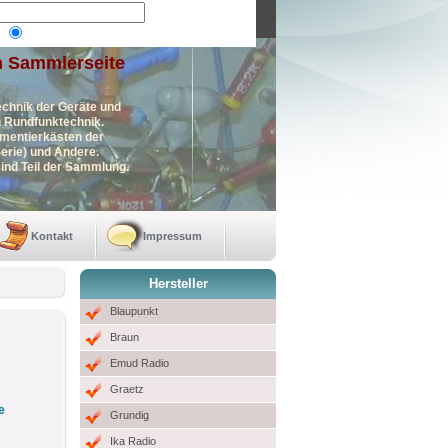
n Sammlerseite
echnik der Geräte und
en Rundfunktechnik.
imentierkästen der
erie) und Andere.
ind Teil der Sammlung.
Kontakt
Impressum
Hersteller
Blaupunkt
Braun
Emud Radio
Graetz
e
Grundig
Ika Radio