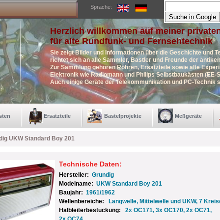
Sprache:
Herzlich willkommen auf meiner private
für alte Rundfunk- und Fernsehtechnik
Sie zeigt Bilder und Informationen über die Geschichte und T
richtet sich an alle Sammler, Bastler und Freunde der antik
Zur Sammlung gehören Röhren, Ersatzteile sowie alte Exper
Elektronik wie Radiomann und Philips Selbstbaukästen (EE-S
Auch einige Geräte der Telekommunikation und PC-Technik s
sten
Ersatzteile
Bastelprojekte
Meßgeräte
dig UKW Standard Boy 201
Technische Daten:
Hersteller:
Grundig
Modelname:
UKW Standard Boy 201
Baujahr:
1961/1962
Wellenbereiche:
Langwelle, Mittelwelle und UKW, 7 Kreis
Halbleiterbestückung:
2x OC171, 3x OC170, 2x OC71,
2x OC74