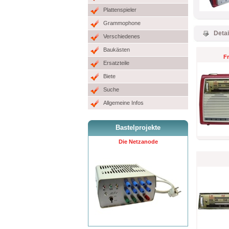
Plattenspieler
Grammophone
Detai
Verschiedenes
Baukästen
Fr
Ersatzteile
Biete
Suche
Allgemeine Infos
Bastelprojekte
Die Netzanode