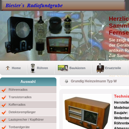
Herzli
Sammle
Fernse
Sie zeigt
der Gerät
antiken R
Zur Samml
Experimen
Selbstbau
Home
Röhren
Baukästen
Ersatzteile
Auch eini
der Samm
Grundig Heinzelmann Typ W
Auswahl
Röhrenradios
Techni
Transistorradios
Herstell
Kofferradios
Modelna
Detektorempfänger
Baujahr:
Wellenbe
Lautsprecher / Kopfhörer
Röhrenb
Tonbandgeräte
Abmessun