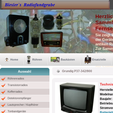
Herzli
Sammle
Fernse
Sie zeigt
der Gerät
antiken R
Zur Samml
Experimen
Selbstbau
Home
Röhren
Baukästen
Ersatzteile
Auch eini
der Samm
Grundig P37-342/900
Auswahl
Röhrenradios
Techni
Transistorradios
Herstell
Kofferradios
Modelna
Detektorempfänger
Baujahr:
Betriebs
Lautsprecher / Kopfhörer
Stromve
Tonbandgeräte
Batterieb