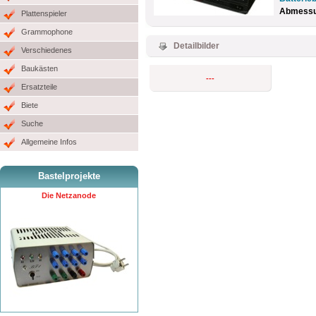
Abmessun
Plattenspieler
Grammophone
Detailbilder
Verschiedenes
Baukästen
---
Ersatzteile
Biete
Suche
Allgemeine Infos
Bastelprojekte
Die Netzanode