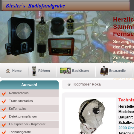
Herzli
Sammle
Fernse
Sie zeigt
der Gerät
antiken R
Zur Samml
Experimen
Selbstbau
Home
Röhren
Baukästen
Ersatzteile
Auch eini
der Samm
Kopfhörer Roka
Auswahl
Röhrenradios
Techni
Transistorradios
Herstell
Kofferradios
Modelna
Detektorempfänger
Baujahr:
Schallwa
Lautsprecher / Kopfhörer
2000 Oh
Tonbandgeräte
Anschlu