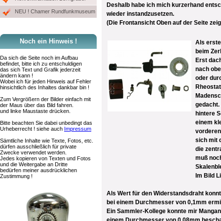
Deshalb habe ich mich kurzerhand ents
NEU ! Chamer Rundfunkmuseum
wieder instandzusetzen.
(Die Frontansicht Oben auf der Seite zeig
Noch ein Hinweis !
Als erste
beim Zer
Da sich die Seite noch im Aufbau
Erst dac
befindet, bitte ich zu entschuldigen
nach obe
das sich Text und Grafik jederzeit
ändern kann !
oder dur
Wobei ich für jeden Hinweis auf Fehler
Rheostat
hinsichtlich des Inhaltes dankbar bin !
Madensch
Zum Vergrößern der Bilder einfach mit
gedacht.
der Maus über das Bild fahren.
und linke Maustaste drücken.
hintere 
einem kl
Bitte beachten Sie dabei unbedingt das
Urheberrecht ! siehe auch
Impressum
vorderen
sich mit 
Sämtliche Inhalte wie Texte, Fotos, etc.
dürfen ausschließlich für private
die zent
Zwecke verwendet werden.
muß noch
Jedes kopieren von Texten und Fotos
und die Weitergabe an Dritte
Skalenbl
bedürfen meiner ausdrücklichen
Im Bild L
Zustimmung !
Als Wert für den Widerstandsdraht konn
bei einem Durchmesser von 0,1mm ermit
Ein Sammler-Kollege konnte mir Mangan
einem Durchmesser von 0,08mm bescha