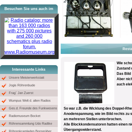
Besuchen Sie uns auch im
Resta
www.Radiomuseum.org
Wie scho
Zustand 
Interessante Links
Das Bild 
Unsere Meisterwerkstatt
Aber nic
auch ele
Jogis Röhrenbude
Frag´ Jan Zuerst
Wumpus Welt d. alten Radios
Ges.d. Freunde des Funkwesens
So war z.B. die Wicklung des Doppel-Rhe
Anodenspannung, wie im Bild rechts zu 
Radiomuseum Bocket
an mehreren Stellen unterbrochen.
Röhrensammlung Udo Radtke
Alle Blockkondensatoren hatten einen ni
Übergangswiderstand.
Röhrenkramladen Borngräber