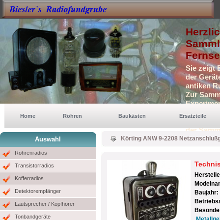
Herzli
Sammle
Fernse
Sie zeigt
der Gerät
antiken R
Zur Samml
Experimen
Selbstbau
Home
Röhren
Baukästen
Ersatzteile
Auch eini
der Samm
Körting ANW 9-2208 Netzanschlußg
Auswahl
Röhrenradios
Techni
Transistorradios
Herstell
Kofferradios
Modelna
Detektorempfänger
Baujahr:
Betriebs
Lautsprecher / Kopfhörer
Besonder
Tonbandgeräte
Metallge