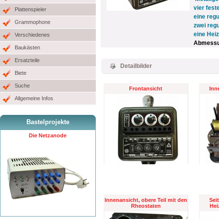
vier fes
Plattenspieler
eine regu
Grammophone
zwei regu
eine Hei
Verschiedenes
Abmessun
Baukästen
Ersatzteile
Detailbilder
Biete
Suche
Frontansicht
Inn
Allgemeine Infos
Bastelprojekte
Die Netzanode
Innenansicht, obere Teil mit den
Sei
Rheostaten
He