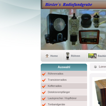
Home
Röhren
Baukä
Lore
Auswahl
Röhrenradios
Transistorradios
Kofferradios
Detektorempfänger
Lautsprecher / Kopfhörer
Tonbandgeräte