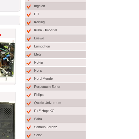
Ingelen
ITT
Körting
Kuba - Imperial
n
Loewe
Lumophon
Metz
Nokia
Nora
Nord Mende
Perpetuum Ebner
Philips
Quelle Universum
R+E Hopt KG
Saba
Schaub Lorenz
Seibt