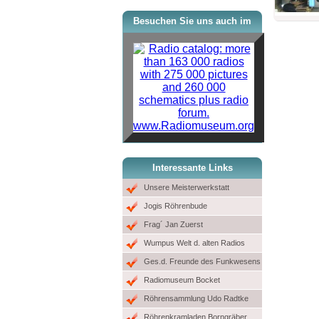
Besuchen Sie uns auch im
www.Radiomuseum.org
Interessante Links
Unsere Meisterwerkstatt
Jogis Röhrenbude
Frag´ Jan Zuerst
Wumpus Welt d. alten Radios
Ges.d. Freunde des Funkwesens
Radiomuseum Bocket
Röhrensammlung Udo Radtke
Röhrenkramladen Borngräber