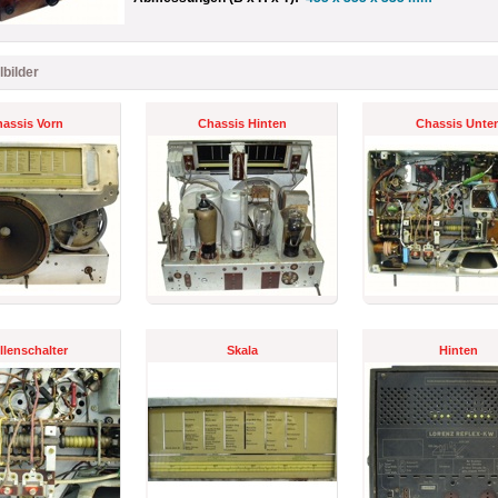
lbilder
assis Vorn
Chassis Hinten
Chassis Unte
llenschalter
Skala
Hinten