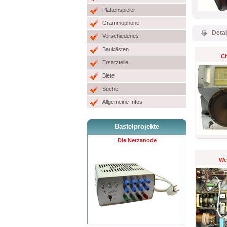
Plattenspieler
Grammophone
Detai
Verschiedenes
Baukästen
Ch
Ersatzteile
Biete
Suche
Allgemeine Infos
Bastelprojekte
Die Netzanode
We