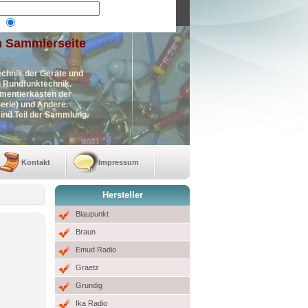
n Sammlerseite
echnik der Geräte und
en Rundfunktechnik.
imentierkästen der
erie) und Andere.
ind Teil der Sammlung.
Kontakt
Impressum
Hersteller
Blaupunkt
Braun
Emud Radio
Graetz
Grundig
Ika Radio