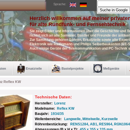
Sprache:
Herzlich willkommen auf meiner private
für alte Rundfunk- und Fernsehtechnik
Sie zeigt Bilder und Informationen über die Geschichte und T
richtet sich an alle Sammler, Bastler und Freunde der antik
Zur Sammlung gehören Röhren, Ersatzteile sowie alte Exper
Elektronik wie Radiomann und Philips Selbstbaukästen (EE-S
Auch einige Geräte der Telekommunikation und PC-Technik s
sten
Ersatzteile
Bastelprojekte
Meßgeräte
nz Reflex KW
Technische Daten:
Hersteller:
Lorenz
Modelname:
Reflex KW
Baujahr:
1934/35
Wellenbereiche:
Langwelle, Mittelwelle, Kurzwelle
Röhrenbestückung:
RENS1284, AB1, RES964, RGN1064
Abmessungen (B x H x T):
455 x 355 x 335 mm