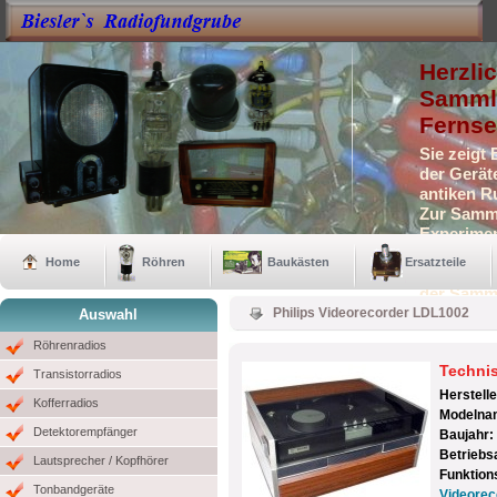
Herzli
Sammle
Fernse
Sie zeigt
der Gerät
antiken R
Zur Samml
Experimen
Selbstbau
Home
Röhren
Baukästen
Ersatzteile
Auch eini
der Samm
Philips Videorecorder LDL1002
Auswahl
Röhrenradios
Techni
Transistorradios
Herstell
Kofferradios
Modelna
Detektorempfänger
Baujahr:
Betriebs
Lautsprecher / Kopfhörer
Funktions
Tonbandgeräte
Videorec