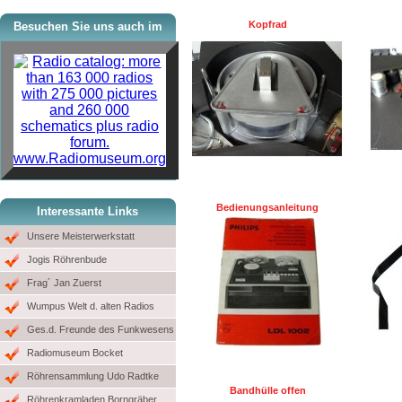
Kopfrad
Besuchen Sie uns auch im
www.Radiomuseum.org
Bedienungsanleitung
Interessante Links
Unsere Meisterwerkstatt
Jogis Röhrenbude
Frag´ Jan Zuerst
Wumpus Welt d. alten Radios
Ges.d. Freunde des Funkwesens
Radiomuseum Bocket
Röhrensammlung Udo Radtke
Bandhülle offen
Röhrenkramladen Borngräber