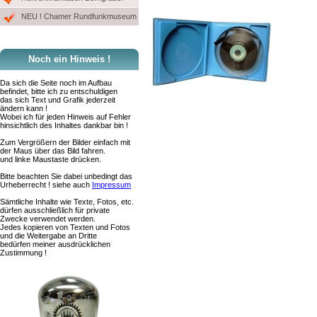
NEU ! Chamer Rundfunkmuseum
Noch ein Hinweis !
Da sich die Seite noch im Aufbau
befindet, bitte ich zu entschuldigen
das sich Text und Grafik jederzeit
ändern kann !
Wobei ich für jeden Hinweis auf Fehler
hinsichtlich des Inhaltes dankbar bin !
Zum Vergrößern der Bilder einfach mit
der Maus über das Bild fahren.
und linke Maustaste drücken.
Bitte beachten Sie dabei unbedingt das
Urheberrecht ! siehe auch
Impressum
Sämtliche Inhalte wie Texte, Fotos, etc.
dürfen ausschließlich für private
Zwecke verwendet werden.
Jedes kopieren von Texten und Fotos
und die Weitergabe an Dritte
bedürfen meiner ausdrücklichen
Zustimmung !