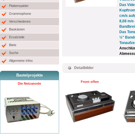
Das Vide
Plattenspieler
Kopftrom
Grammophone
cm/s auf
8,08 m/s 
Verschiedenes
Bandbrei
Baukästen
Das Tons
Ersatzteile
½" Bands
Tonaufze
Biete
Anschlü
Suche
Abmessun
Allgemeine Infos
Detailbilder
Bastelprojekte
Front offen
Die Netzanode