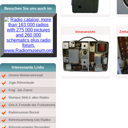
Besuchen Sie uns auch im
Innenansicht
Zerha
www.Radiomuseum.org
Interessante Links
Unsere Meisterwerkstatt
Jogis Röhrenbude
Frag´ Jan Zuerst
Wumpus Welt d. alten Radios
Ges.d. Freunde des Funkwesens
Radiomuseum Bocket
Röhrensammlung Udo Radtke
Röhrenkramladen Borngräber