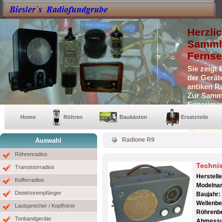
Herzli
Sammle
Fernse
Sie zeigt
der Gerät
antiken R
Zur Samml
Experimen
Selbstbau
Home
Röhren
Baukästen
Ersatzteile
Auch eini
der Samm
Radione R9
Auswahl
Röhrenradios
Techni
Transistorradios
Herstell
Kofferradios
Modelna
Detektorempfänger
Baujahr:
Wellenbe
Lautsprecher / Kopfhörer
Röhrenb
Tonbandgeräte
Abmessun