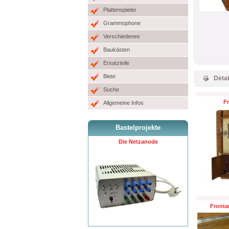
Plattenspieler
Grammophone
Verschiedenes
Baukästen
Ersatzteile
Biete
Detai
Suche
Fr
Allgemeine Infos
Bastelprojekte
Die Netzanode
Fronta