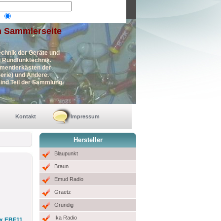
n Sammlerseite
echnik der Geräte und
en Rundfunktechnik.
imentierkästen der
erie) und Andere.
ind Teil der Sammlung.
Kontakt
Impressum
Hersteller
Blaupunkt
Braun
Emud Radio
Graetz
Grundig
Ika Radio
x EBF11,