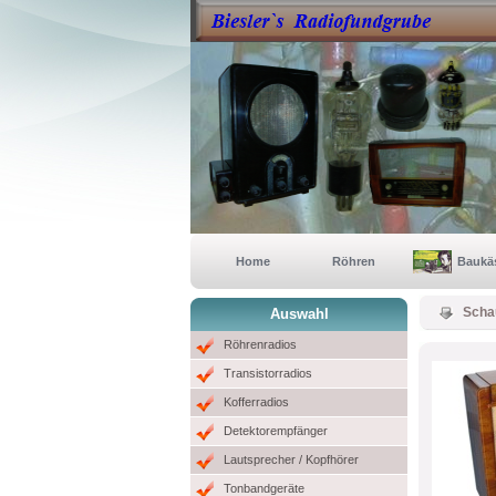
Home
Röhren
Baukä
Scha
Auswahl
Röhrenradios
Transistorradios
Kofferradios
Detektorempfänger
Lautsprecher / Kopfhörer
Tonbandgeräte