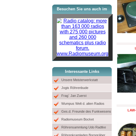
Besuchen Sie uns auch im
www.Radiomuseum.org
Interessante Links
Unsere Meisterwerkstatt
Jogis Röhrenbude
Frag´ Jan Zuerst
Wumpus Welt d. alten Radios
LAW-
Ges.d. Freunde des Funkwesens
Radiomuseum Bocket
Röhrensammlung Udo Radtke
Röhrenkramladen Borngräber