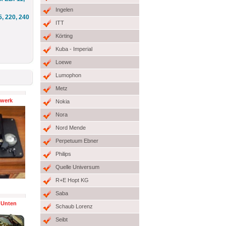
Ingelen
, 220, 240
ITT
Körting
Kuba - Imperial
Loewe
Lumophon
Metz
fwerk
Nokia
Nora
Nord Mende
Perpetuum Ebner
Philips
Quelle Universum
R+E Hopt KG
Saba
 Unten
Schaub Lorenz
Seibt