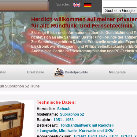
Sprache:
Herzlich willkommen auf meiner private
für alte Rundfunk- und Fernsehtechnik
Sie zeigt Bilder und Informationen über die Geschichte und T
richtet sich an alle Sammler, Bastler und Freunde der antik
Zur Sammlung gehören Röhren, Ersatzteile sowie alte Exper
Elektronik wie Radiomann und Philips Selbstbaukästen (EE-S
Auch einige Geräte der Telekommunikation und PC-Technik s
sten
Ersatzteile
Bastelprojekte
Meßgeräte
ub Supraphon 52 Truhe
Technische Daten:
Hersteller:
Schaub
Modelname:
Supraphon 52
Baujahr:
1951 - 1953
Betriebsart:
Tondrahtlaufwerk mit Radioteil
+ Langwelle, Mittelwelle, Kurzwelle und UKW
Röhrenbestückung:
ECH42, EF43, EF42, EB41, ECH11, 2