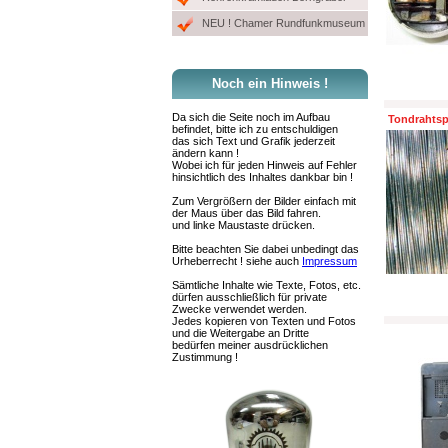
NEU ! Chamer Rundfunkmuseum
Noch ein Hinweis !
Da sich die Seite noch im Aufbau
Tondrahts
befindet, bitte ich zu entschuldigen
das sich Text und Grafik jederzeit
ändern kann !
Wobei ich für jeden Hinweis auf Fehler
hinsichtlich des Inhaltes dankbar bin !
Zum Vergrößern der Bilder einfach mit
der Maus über das Bild fahren.
und linke Maustaste drücken.
Bitte beachten Sie dabei unbedingt das
Urheberrecht ! siehe auch
Impressum
Sämtliche Inhalte wie Texte, Fotos, etc.
dürfen ausschließlich für private
Zwecke verwendet werden.
Jedes kopieren von Texten und Fotos
und die Weitergabe an Dritte
bedürfen meiner ausdrücklichen
Zustimmung !