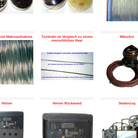
pule Makroaufnahme
Tondraht im Vergleich zu einem
Mikrofon
menschlichen Haar
Hinten
Hinten Rückwand
Skalenzug