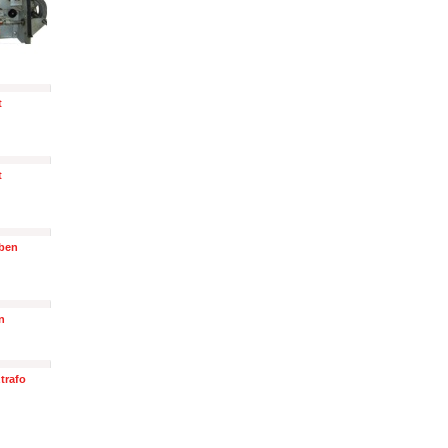
t
t
Oben
n
trafo