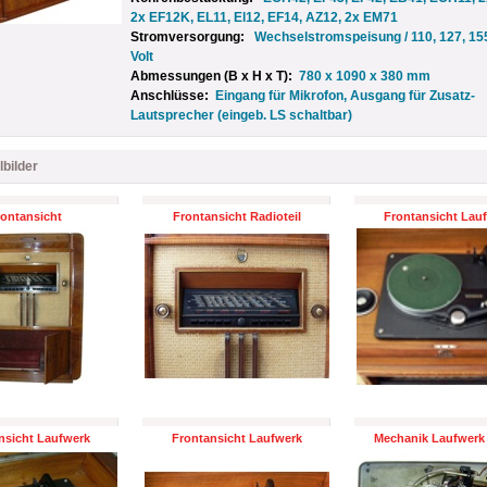
2x EF12K, EL11, El12, EF14, AZ12, 2x EM71
Stromversorgung:
Wechselstromspeisung / 110, 127, 155
Volt
Abmessungen (B x H x T):
780 x 1090 x 380 mm
Anschlüsse:
Eingang für Mikrofon, Ausgang für Zusatz-
Lautsprecher (eingeb. LS schaltbar)
lbilder
ontansicht
Frontansicht Radioteil
Frontansicht Lau
nsicht Laufwerk
Frontansicht Laufwerk
Mechanik Laufwerk