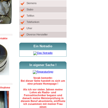
Siemens
Stabo
Tefifon
Telefunken
Uher
Diverse Hersteller
ntakte
Ein Notradio
In eigener Sache !
Vorab bemerkt:
Bei dieser Seite handelt es sich um
eine private Homepage !
ufnahme
Als ich vor vielen Jahren meine
Lehre als Radio- und
Fernsehtechniker begann und
danach meine Meisterprüfung in
diesem Beruf absolvierte, eröffnete
ich zusammen mit meiner Frau
einen