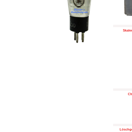
Skale
Ch
Löschge