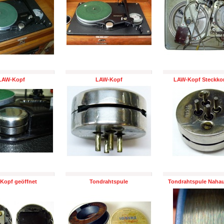
LAW-Kopf
LAW-Kopf
LAW-Kopf Steckko
Kopf geöffnet
Tondrahtspule
Tondrahtspule Naha