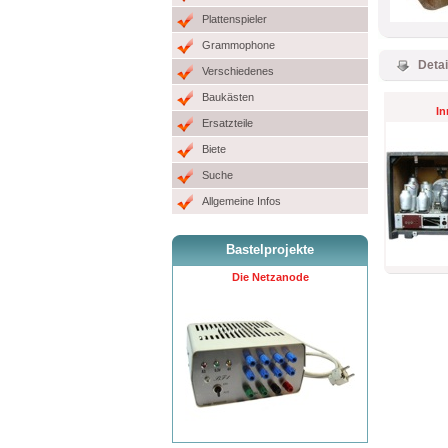
Plattenspieler
Grammophone
Detai
Verschiedenes
Baukästen
In
Ersatzteile
Biete
Suche
Allgemeine Infos
Bastelprojekte
Die Netzanode