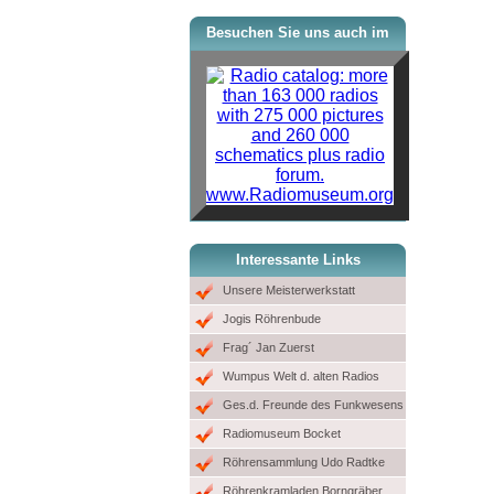
Besuchen Sie uns auch im
www.Radiomuseum.org
Interessante Links
Unsere Meisterwerkstatt
Jogis Röhrenbude
Frag´ Jan Zuerst
Wumpus Welt d. alten Radios
Ges.d. Freunde des Funkwesens
Radiomuseum Bocket
Röhrensammlung Udo Radtke
Röhrenkramladen Borngräber