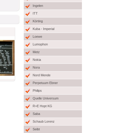
Ingelen
ITT
Körting
Kuba - Imperial
Loewe
Lumophon
Metz
Nokia
Nora
Nord Mende
Perpetuum Ebner
Philips
Quelle Universum
R+E Hopt KG
Saba
Schaub Lorenz
Seibt