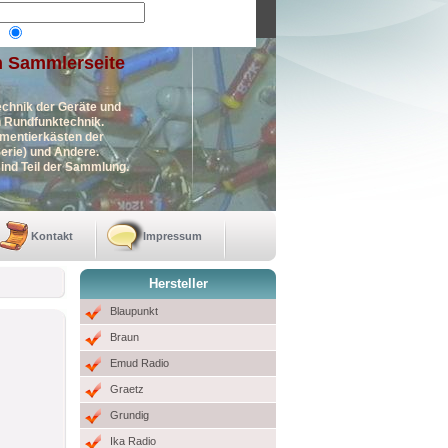
n Sammlerseite
echnik der Geräte und
en Rundfunktechnik.
imentierkästen der
erie) und Andere.
ind Teil der Sammlung.
Kontakt
Impressum
Hersteller
Blaupunkt
Braun
Emud Radio
Graetz
Grundig
Ika Radio