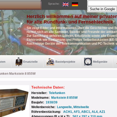
Sprache:
Herzlich willkommen auf meiner private
für alte Rundfunk- und Fernsehtechnik
Sie zeigt Bilder und Informationen über die Geschichte und T
richtet sich an alle Sammler, Bastler und Freunde der antik
Zur Sammlung gehören Röhren, Ersatzteile sowie alte Exper
Elektronik wie Radiomann und Philips Selbstbaukästen (EE-S
Auch einige Geräte der Telekommunikation und PC-Technik s
sten
Ersatzteile
Bastelprojekte
Meßgeräte
unken Markstein II 855W
Technische Daten:
Hersteller:
Telefunken
Modelname:
Markstein II 855W
Baujahr:
1938/39
Wellenbereiche:
Langwelle, Mittelwelle
Röhrenbestückung:
ACH1, AF3, ABC1, AL4, AZ1
Abmessungen (B x H x T):
562 x 297 x 310 mm