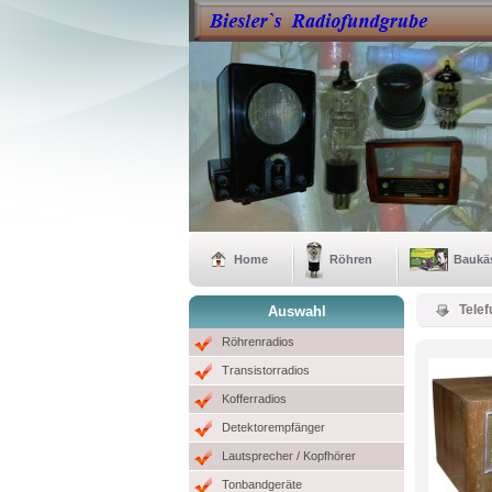
Home
Röhren
Baukä
Telef
Auswahl
Röhrenradios
Transistorradios
Kofferradios
Detektorempfänger
Lautsprecher / Kopfhörer
Tonbandgeräte