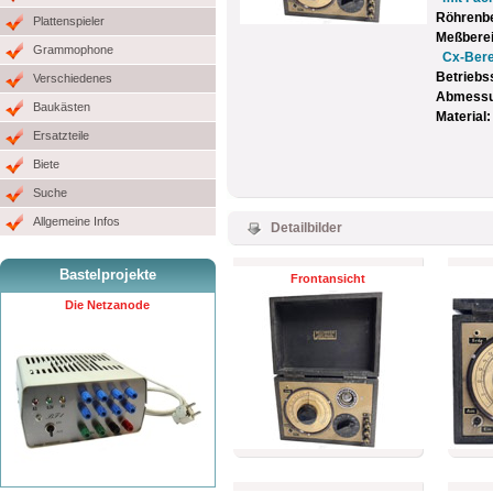
Röhrenb
Plattenspieler
Meßbere
Grammophone
Cx-Berei
Betrieb
Verschiedenes
Abmessun
Baukästen
Material
Ersatzteile
Biete
Suche
Allgemeine Infos
Detailbilder
Bastelprojekte
Frontansicht
Die Netzanode