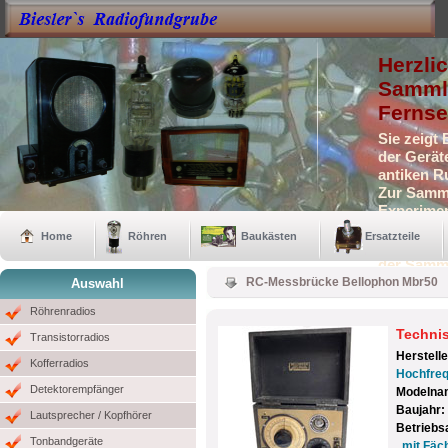
Herzli
Sammle
Fernse
Sie zeigt
der Gerät
antiken R
Zur Samml
Experimen
Selbstbau
Home
Röhren
Baukästen
Ersatzteile
Auch eini
der Samm
RC-Messbrücke Bellophon Mbr50
Auswahl
Röhrenradios
Techni
Transistorradios
Herstell
Kofferradios
Hochfreq
Detektorempfänger
Modelna
Baujahr:
Lautsprecher / Kopfhörer
Betriebs
Tonbandgeräte
mit Fäch