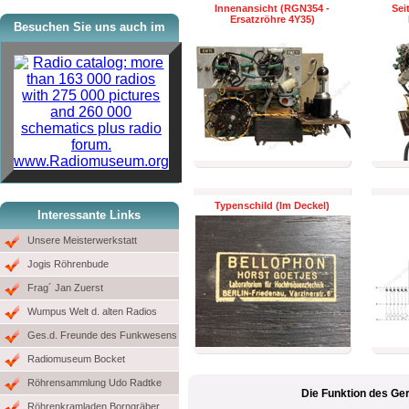
Innenansicht (RGN354 -
Sei
Ersatzröhre 4Y35)
Besuchen Sie uns auch im
www.Radiomuseum.org
Typenschild (Im Deckel)
Interessante Links
Unsere Meisterwerkstatt
Jogis Röhrenbude
Frag´ Jan Zuerst
Wumpus Welt d. alten Radios
Ges.d. Freunde des Funkwesens
Radiomuseum Bocket
Röhrensammlung Udo Radtke
Die Funktion des Ger
Röhrenkramladen Borngräber