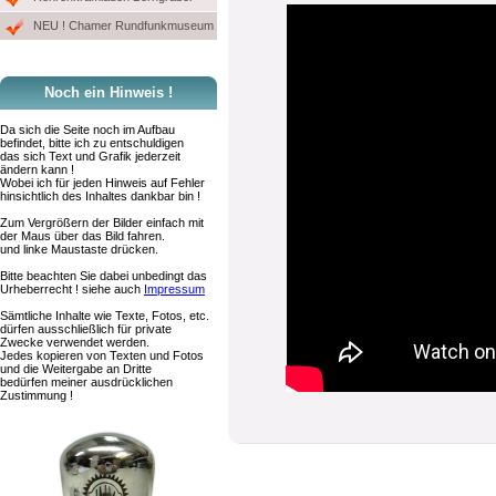
NEU ! Chamer Rundfunkmuseum
Noch ein Hinweis !
Da sich die Seite noch im Aufbau
befindet, bitte ich zu entschuldigen
das sich Text und Grafik jederzeit
ändern kann !
Wobei ich für jeden Hinweis auf Fehler
hinsichtlich des Inhaltes dankbar bin !
Zum Vergrößern der Bilder einfach mit
der Maus über das Bild fahren.
und linke Maustaste drücken.
Bitte beachten Sie dabei unbedingt das
Urheberrecht ! siehe auch
Impressum
Sämtliche Inhalte wie Texte, Fotos, etc.
dürfen ausschließlich für private
Zwecke verwendet werden.
Jedes kopieren von Texten und Fotos
und die Weitergabe an Dritte
bedürfen meiner ausdrücklichen
Zustimmung !