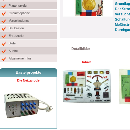
Grundlag
Plattenspieler
Der Stro
Grammophone
Versuche
Schaltun
Verschiedenes
Meßinstru
Baukästen
Durchgan
Ersatzteile
Biete
Detailbilder
Suche
Allgemeine Infos
Inhalt
Bastelprojekte
Die Netzanode