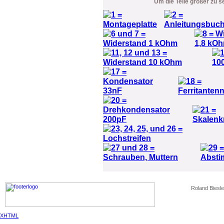
Um die Teile größer zu s
Roland Biesle
XHTML