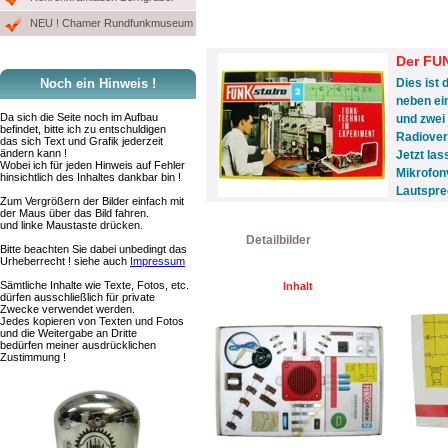
NEU ! Chamer Rundfunkmuseum
Der FU
Noch ein Hinweis !
Dies ist
neben ei
Da sich die Seite noch im Aufbau
und zwei
befindet, bitte ich zu entschuldigen
Radiover
das sich Text und Grafik jederzeit
ändern kann !
Jetzt las
Wobei ich für jeden Hinweis auf Fehler
Mikrofon
hinsichtlich des Inhaltes dankbar bin !
Lautspre
Zum Vergrößern der Bilder einfach mit
der Maus über das Bild fahren.
und linke Maustaste drücken.
Detailbilder
Bitte beachten Sie dabei unbedingt das
Urheberrecht ! siehe auch
Impressum
Sämtliche Inhalte wie Texte, Fotos, etc.
Inhalt
dürfen ausschließlich für private
Zwecke verwendet werden.
Jedes kopieren von Texten und Fotos
und die Weitergabe an Dritte
bedürfen meiner ausdrücklichen
Zustimmung !