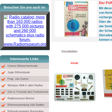
Der FU
Besuchen Sie uns auch im
Mit dies
von Herb
vorherge
Über die
wie Send
der Schw
(Geradea
können v
www.Radiomuseum.org
Detailbilder
Interessante Links
Inhalt
Unsere Meisterwerkstatt
Jogis Röhrenbude
Frag´ Jan Zuerst
Wumpus Welt d. alten Radios
Ges.d. Freunde des Funkwesens
Radiomuseum Bocket
Röhrensammlung Udo Radtke
Röhrenkramladen Borngräber